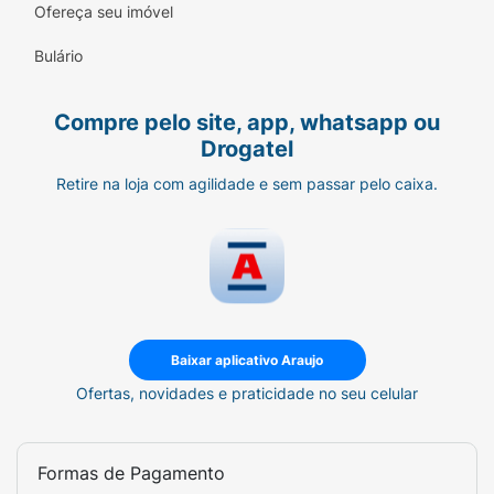
seco.
Ofereça seu imóvel
Frescor Revigorante:
Aroma que remete à
Bulário
natureza, ideal para homens e mulheres.
Compre pelo site, app, whatsapp ou
Modo de Usar:
Drogatel
Agite bem o frasco antes de aplicar.
Retire na loja com agilidade e sem passar pelo caixa.
Mantenha uma distância de 15cm das
axilas.
Aplique com jatos rápidos.
Sinta o frescor imediato e a proteção
que dura o dia todo.
Baixar aplicativo Araujo
Ofertas, novidades e praticidade no seu celular
Ficha Técnica:
Marca:
Herbíssimo.
Formas de Pagamento