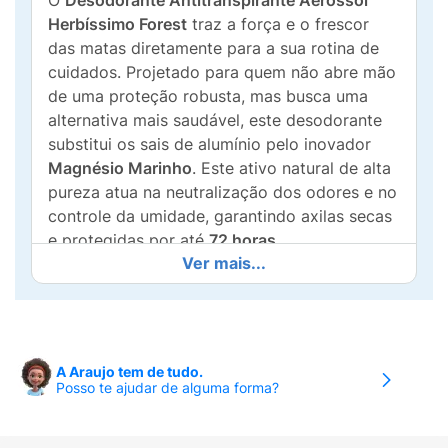
O
Desodorante Antitranspirante Aerossol
Herbíssimo Forest
traz a força e o frescor
das matas diretamente para a sua rotina de
cuidados. Projetado para quem não abre mão
de uma proteção robusta, mas busca uma
alternativa mais saudável, este desodorante
substitui os sais de alumínio pelo inovador
Magnésio Marinho
. Este ativo natural de alta
pureza atua na neutralização dos odores e no
controle da umidade, garantindo axilas secas
e protegidas por até
72 horas
.
Ver mais...
A fragrância
Forest
é marcante e revigorante,
proporcionando uma sensação de limpeza
profunda e vitalidade que dura o dia todo.
Sua fórmula é um exemplo de
Clean Beauty
:
A Araujo tem de tudo.
livre de silicones, petrolatos e parabenos, o
Posso te ajudar de alguma forma?
que reduz o risco de irritações e entupimento
dos poros. É a escolha definitiva para quem