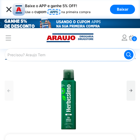
×
Baixe o APP e ganhe 5% OFF!
Baixar
cupom
Use o
APP5
na primeira compra
0
Araujo
Higiene Pessoal
Desodorante
Desodorante Ae