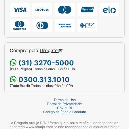
Linha:
Forest.
Tipo:
Antitranspirante Aerossol.
Volume:
150ml (90g).
Destaque:
0% Alumínio / Magnésio Marinho
/ Proteção Intensiva.
Compre pelo
Drogatel
(31) 3270-5000
(BH e Região) Todos os dias, 06h às 00h
0300.313.1010
(Todo Brasil) Todos os dias, 06h às 00h
Termo de Uso
Portal da Privacidade
Covid-19
Código de Ética e Conduta
A Drogaria Araujo S/A informa que o seu site oficial corresponde ao
endereço www.araujo.com.br, não reconhecendo qualquer outro que