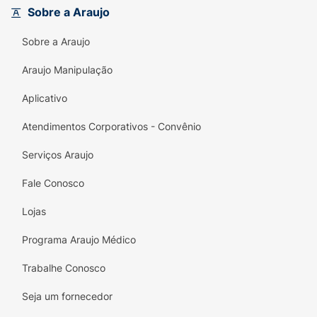
vive de forma ativa e deseja uma
Sobre a Araujo
desodorização eficaz que cuida da saúde da
pele e respeita o meio ambiente.
Sobre a Araujo
Principais Benefícios:
Araujo Manipulação
Tecnologia 0% Alumínio:
Proteção
Aplicativo
avançada sem o uso de sais de alumínio.
Atendimentos Corporativos - Convênio
Poder do Magnésio Marinho:
Ativo natural
que absorve o suor e elimina o mau odor.
Serviços Araujo
Hidratação e Proteção 72h:
Longa duração
Fale Conosco
para manter você confiante em qualquer
situação.
Lojas
Fórmula Limpa:
Totalmente livre de
Programa Araujo Médico
silicones, petrolatos e corantes artificiais.
Trabalhe Conosco
Secagem Rápida:
Aplicação em aerossol
Seja um fornecedor
que não mancha as roupas e deixa toque