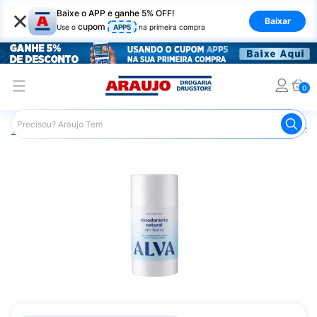
×
Baixe o APP e ganhe 5% OFF!
Baixar
cupom
Use o
APP5
na primeira compra
0
Araujo
Higiene Pessoal
Desodorante
Desodorante St