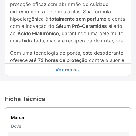
proteção eficaz sem abrir mão do cuidado
extremo com a pele das axilas. Sua fórmula
hipoalergênica é
totalmente sem perfume
e conta
com a inovação do
Sérum Pró-Ceramidas
aliado
ao
Ácido Hialurônico
, garantindo uma pele muito
mais hidratada, macia e recuperada de irritações.
Com uma tecnologia de ponta, este desodorante
oferece até
72 horas de proteção
contra o suor e
o mau odor, mantendo você segura e confortável
Ver mais...
durante todo o dia. Por possuir
0% de álcool
, ele
evita o ardor e o ressecamento, sendo a escolha
ideal para peles que reagem facilmente a
componentes químicos tradicionais.
Ficha Técnica
Principais Benefícios:
Marca
Ação Hidratante:
Enriquecido com Ácido
Dove
Hialurônico para manter a hidratação natural da
pele.