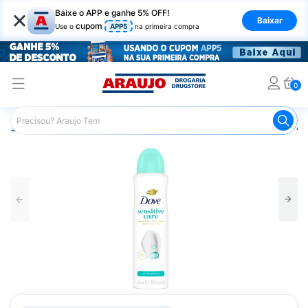
×
Baixe o APP e ganhe 5% OFF!
Baixar
cupom
Use o
APP5
na primeira compra
0
Araujo
Higiene Pessoal
Desodorante
Desodorante Ae