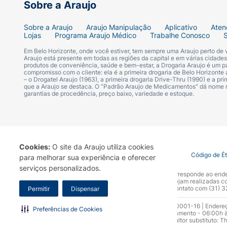
Sobre a Araujo
Sobre a Araujo
Araujo Manipulação
Aplicativo
Aten
Lojas
Programa Araujo Médico
Trabalhe Conosco
Em Belo Horizonte, onde você estiver, tem sempre uma Araujo perto de
Araujo está presente em todas as regiões da capital e em várias cidade
produtos de conveniência, saúde e bem-estar, a Drogaria Araujo é um pa
compromisso com o cliente: ela é a primeira drogaria de Belo Horizonte a
– o Drogatel Araujo (1963), a primeira drogaria Drive-Thru (1990) e a 
que a Araujo se destaca. O “Padrão Araujo de Medicamentos” dá nome
garantias de procedência, preço baixo, variedade e estoque.
Cookies:
O site da Araujo utiliza cookies
Termo de Uso
Portal da Privacidade
Covid-19
Código de É
para melhorar sua experiência e oferecer
serviços personalizados.
A Drogaria Araujo S/A informa que o seu site oficial corresponde ao e
marca. Para sua segurança recomendamos que não sejam realizadas com
Araujo S.A. Em caso de dúvidas, gentileza entrar em contato com (31)
Permitir
Dispensar
Razão Social: Drogaria Araujo S.A | CNPJ: 17.256.512.0001-16 | Endere
Preferências de Cookies
0300.313.1010 e (31) 3270-5000 Horário de funcionamento - 06:00h à
10.965 | Yasmin Silva Alvarenga – CRF 52.584 - Consultor substituto: T