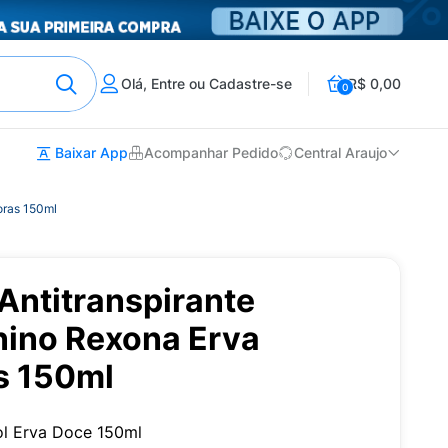
Olá, Entre ou Cadastre-se
R$ 0,00
0
Baixar App
Acompanhar Pedido
Central Araujo
oras 150ml
Antitranspirante
nino Rexona Erva
s 150ml
l Erva Doce 150ml