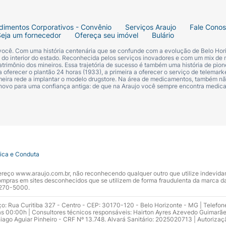
dimentos Corporativos - Convênio
Serviços Araujo
Fale Cono
Seja um fornecedor
Ofereça seu imóvel
Bulário
 você. Com uma história centenária que se confunde com a evolução de Belo Hori
s do interior do estado. Reconhecida pelos serviços inovadores e com um mix de 
trimônio dos mineiros. Essa trajetória de sucesso é também uma história de pion
 oferecer o plantão 24 horas (1933), a primeira a oferecer o serviço de telemarke
primeira rede a implantar o modelo drugstore. Na área de medicamentos, também nã
 novo para uma confiança antiga: de que na Araujo você sempre encontra medi
tica e Conduta
ndereço www.araujo.com.br, não reconhecendo qualquer outro que utilize indevid
pras em sites desconhecidos que se utilizem de forma fraudulenta da marca d
 3270-5000.
ço: Rua Curitiba 327 - Centro - CEP: 30170-120 - Belo Horizonte - MG | Telefon
s 00:00h | Consultores técnicos responsáveis: Hairton Ayres Azevedo Guimarã
hiago Aguiar Pinheiro - CRF Nº 13.748. Alvará Sanitário: 2025020713 | Autorizaç