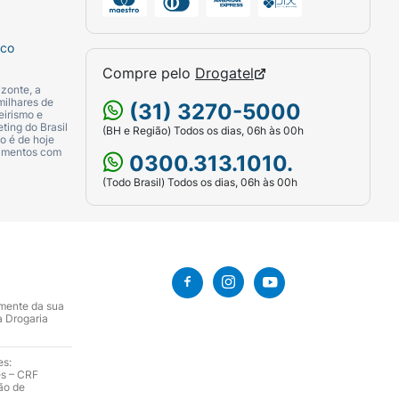
sco
Compre pelo
Drogatel
zonte, a
milhares de
(31) 3270-5000
eirismo e
ting do Brasil
(BH e Região) Todos os dias, 06h às 00h
o é de hoje
camentos com
0300.313.1010.
(Todo Brasil) Todos os dias, 06h às 00h
amente da sua
a Drogaria
es:
es – CRF
ão de