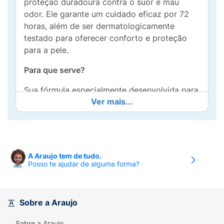
proteção duradoura contra o suor e mau
odor. Ele garante um cuidado eficaz por 72
horas, além de ser dermatologicamente
testado para oferecer conforto e proteção
para a pele.
Para que serve?
Sua fórmula especialmente desenvolvida para
Ver mais...
a pele dos homens, protege do suor e dos
maus odores. Um cuidado eficaz e ideal para
quem busca conforto sem causar irritações.
Benefícios e diferenciais:
A Araujo tem de tudo.
Posso te ajudar de alguma forma?
- Ingredientes hidratantes
- Não contém álcool etílico
Sobre a Araujo
- Fragrância duradoura
Sobre a Araujo