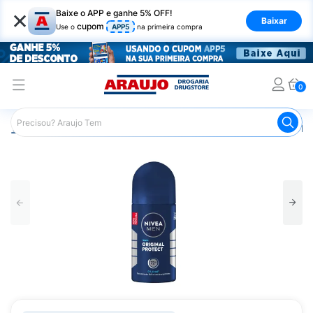
×
Baixe o APP e ganhe 5% OFF!
Baixar
cupom
Use o
APP5
na primeira compra
0
Araujo
Higiene Pessoal
Desodorante
Desodorante Ro