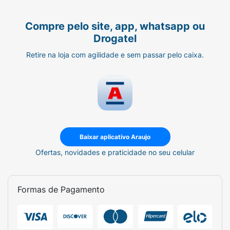
Manter o produto com tampa fechada,
guardado em local seco, escuro e sob
Compre pelo site, app, whatsapp ou
temperatura ambiente.
Drogatel
Retire na loja com agilidade e sem passar pelo caixa.
INGREDIENTES
Aqua, Aluminum Chlorohydrate, PPG-15
Stearyl Ether, Steareth-2, Steareth-21, Parfum,
Trisodium EDTA, Tetramethyl
Acetyloctahydronaphthalenes,
Octyldodecanol, Persea Gratissima Oil,
Baixar aplicativo Araujo
Glycerin, Limonene, Panthenol, Linalool,
Ofertas, novidades e praticidade no seu celular
Linalyl Acetate, Acetyl Cedrene, Lavandula
Oil/Extract, Citrus Aurantium Peel Oil, BHT,
Pantolactone, Pinene, Citric Acid
Formas de Pagamento