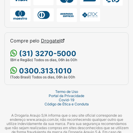
outros produtos da linha de desodorantes
aerosol femininos Rexona e se sinta sempre
protegida durante qualquer atividade. Por que
Rexona não te abandona.
Compre pelo
Drogatel
(31) 3270-5000
(BH e Região) Todos os dias, 06h às 00h
0300.313.1010
(Todo Brasil) Todos os dias, 06h às 00h
Termo de Uso
Portal da Privacidade
Covid-19
Código de Ética e Conduta
A Drogaria Araujo S/A informa que o seu site oficial corresponde ao
endereço www.araujo.com.br, não reconhecendo qualquer outro que
utilize indevidamente da sua marca. Para sua segurança recomendamos
que não sejam realizadas compras em sites desconhecidos que se utilizem
de forma fraudulenta da marca da Drogaria Araujo S.A. Em caso de