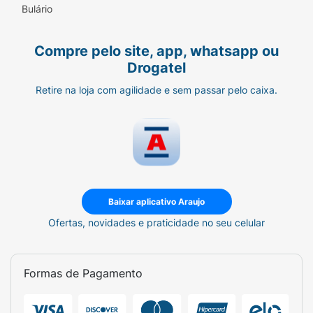
nova tecnologia antitranspirante entrega um
Bulário
nível de proteção contra o suor como
nenhuma outra proposta regular já entregou
Compre pelo site, app, whatsapp ou
antes. A nova e exclusiva fórmula de Rexona
Drogatel
Active Emotion trabalha com um sistema de
partículas menores e mais estáveis que
Retire na loja com agilidade e sem passar pelo caixa.
formam uma barreira protetora mais
resistente e duradoura contra a transpiração
e o mau odor, mantendo você seca,
refrescada e protegida a cada novo
movimento e por muito mais tempo. Sua
fragrância contém uma combinação única de
notas florais e frutadas, garantindo a
Baixar aplicativo Araujo
sensação de frescor durante o dia inteiro. A
Ofertas, novidades e praticidade no seu celular
lata usada no antitranspirante aerosol é feita
de alumínio 100% reciclável, e o produto é
feito com energia elétrica 100% renovável,
Formas de Pagamento
não contém álcool etílico e não afeta a
camada de ozônio. Experimente também