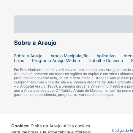
Sobre a Araujo
Sobre a Araujo
Araujo Manipulação
Aplicativo
Aten
Lojas
Programa Araujo Médico
Trabalhe Conosco
Em Belo Horizonte, onde você estiver, tem sempre uma Araujo perto de
Araujo está presente em todas as regiões da capital e em várias cidade
produtos de conveniência, saúde e bem-estar, a Drogaria Araujo é um pa
compromisso com o cliente: ela é a primeira drogaria de Belo Horizonte a
– o Drogatel Araujo (1963), a primeira drogaria Drive-Thru (1990) e a 
que a Araujo se destaca. O “Padrão Araujo de Medicamentos” dá nome
garantias de procedência, preço baixo, variedade e estoque.
Cookies:
O site da Araujo utiliza cookies
Termo de Uso
Portal da Privacidade
Covid-19
Código de É
para melhorar sua experiência e oferecer