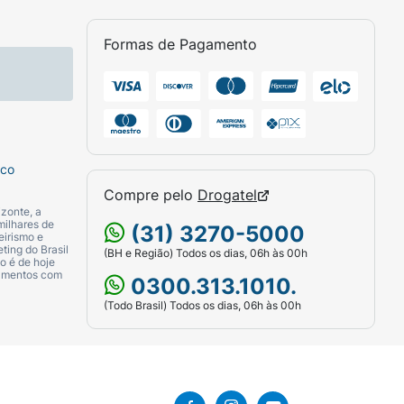
Formas de Pagamento
sco
Compre pelo
Drogatel
zonte, a
milhares de
(31) 3270-5000
eirismo e
ting do Brasil
(BH e Região) Todos os dias, 06h às 00h
o é de hoje
camentos com
0300.313.1010.
(Todo Brasil) Todos os dias, 06h às 00h