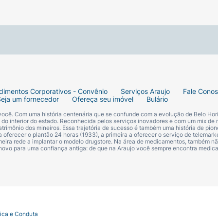
dimentos Corporativos - Convênio
Serviços Araujo
Fale Cono
Seja um fornecedor
Ofereça seu imóvel
Bulário
 você. Com uma história centenária que se confunde com a evolução de Belo Hori
s do interior do estado. Reconhecida pelos serviços inovadores e com um mix de 
trimônio dos mineiros. Essa trajetória de sucesso é também uma história de pion
 oferecer o plantão 24 horas (1933), a primeira a oferecer o serviço de telemarke
primeira rede a implantar o modelo drugstore. Na área de medicamentos, também nã
 novo para uma confiança antiga: de que na Araujo você sempre encontra medi
tica e Conduta