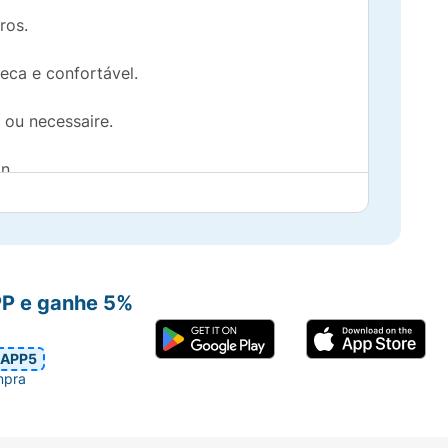
ros.
eca e confortável.
a ou necessaire.
n.
PP e ganhe 5%
APP5
mpra