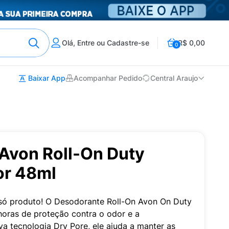
Olá, Entre ou Cadastre-se
R$ 0,00
0
Baixar App
Acompanhar Pedido
Central Araujo
Avon Roll-On Duty
or 48ml
só produto! O Desodorante Roll-On Avon On Duty
horas de proteção contra o odor e a
va tecnologia Dry Pore, ele ajuda a manter as