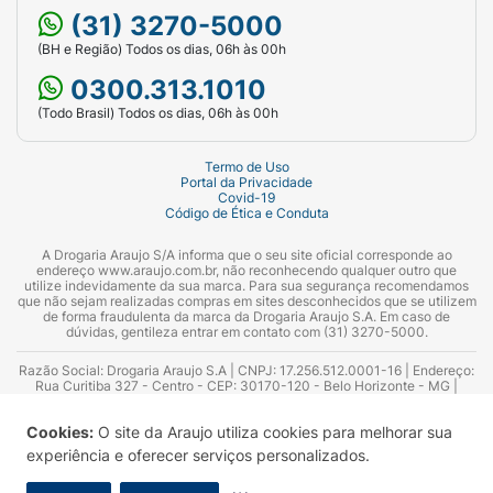
(31) 3270-5000
(BH e Região) Todos os dias, 06h às 00h
0300.313.1010
(Todo Brasil) Todos os dias, 06h às 00h
Termo de Uso
Portal da Privacidade
Covid-19
Código de Ética e Conduta
A Drogaria Araujo S/A informa que o seu site oficial corresponde ao
endereço www.araujo.com.br, não reconhecendo qualquer outro que
utilize indevidamente da sua marca. Para sua segurança recomendamos
que não sejam realizadas compras em sites desconhecidos que se utilizem
de forma fraudulenta da marca da Drogaria Araujo S.A. Em caso de
dúvidas, gentileza entrar em contato com (31) 3270-5000.
Razão Social: Drogaria Araujo S.A | CNPJ: 17.256.512.0001-16 | Endereço:
Rua Curitiba 327 - Centro - CEP: 30170-120 - Belo Horizonte - MG |
Telefones: 0300.313.1010 e (31) 3270-5000 Horário de funcionamento -
06:00h às 00:00h | Consultores técnicos responsáveis: Hairton Ayres
Cookies:
O site da Araujo utiliza cookies para melhorar sua
Azevedo Guimarães – CRF 10.965 | Yasmin Silva Alvarenga – CRF 52.584 -
Consultor substituto: Thiago Aguiar Pinheiro - CRF Nº 13.748. Alvará
experiência e oferecer serviços personalizados.
Sanitário: 2025020713 | Autorização de Funcionamento da Empresa (AFE):
7.16355-1