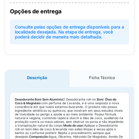
Opções de entrega
Consulte pelas opções de entrega disponíveis para a
localidade desejada. Na etapa de entrega, você
poderá decidir de maneira mais detalhada.
Descrição
Ficha Técnica
Desodorante Boni Sem Alumínio
O Desodorante roll-on
Boni Óleo de
Coco & Magnésio
com perfume de Lavanda, e é uma resposta a nova
consciência em que todos estamos buscando. O produto não possui
ingrediente sintéticos ou químicos, que mostram em seus estudos níveis
de toxicidade ou perigo a saúde e ao meio ambiente. Possui fórmula
natural e vegana, contendo tapioca starch e óleo de coco, auxiliando na
proteção contra os maus odores, sem obstruir os poros e não impedindo
a transpiração natural do corpo.
Modo de usar
:
Aplique o Desodorante
roll-on boni óleo de coco & lavanda nas axilas limpas e secas após o
banho ou conforme preferir. Repita o procedimento sempre que
desejado.
Composição
:
Água, Glicerina, Hidroxido De Magnésio, Amido De