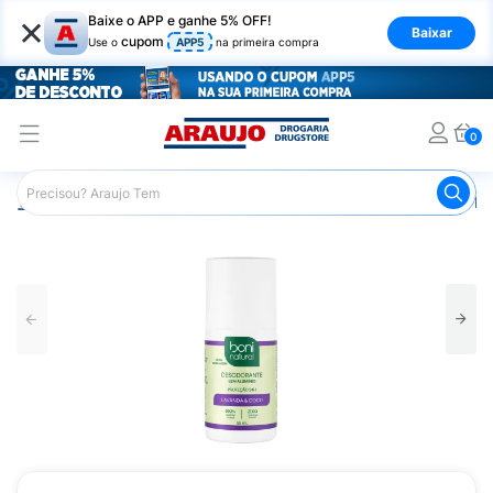
×
Baixe o APP e ganhe 5% OFF!
Baixar
cupom
Use o
APP5
na primeira compra
0
Araujo
Higiene Pessoal
Desodorante
Desodorante Ro