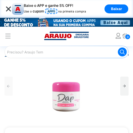
×
Baixe o APP e ganhe 5% OFF!
Baixar
cupom
Use o
APP5
na primeira compra
0
Araujo
Higiene Pessoal
Desodorante
Desodorante e