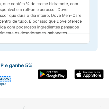
a, que contém ¼ de creme hidratante, com
isponível em roll-on e aerossol, Dove
scor que dura o dia inteiro. Dove Men+Care
entro de tudo. É por isso que Dove oferece
lvida com poderosos ingredientes pensados
rimente os desodorantes, sabonetes,
 cuidar. Dove Men+Care celebra uma nova
PP e ganhe 5%
APP5
mpra