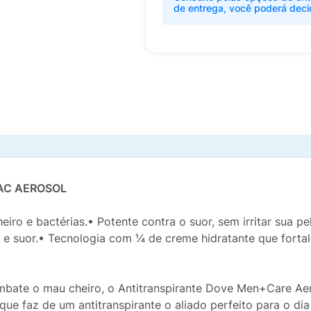
de entrega, você poderá deci
AC AEROSOL
iro e bactérias.• Potente contra o suor, sem irritar sua 
 e suor.• Tecnologia com ¼ de creme hidratante que fortal
mbate o mau cheiro, o Antitranspirante Dove Men+Care Ae
ue faz de um antitranspirante o aliado perfeito para o dia 