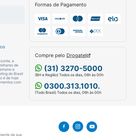
Formas de Pagamento
sco
Compre pelo
Drogatel
zonte, a
milhares de
(31) 3270-5000
eirismo e
ting do Brasil
(BH e Região) Todos os dias, 06h às 00h
o é de hoje
camentos com
0300.313.1010.
(Todo Brasil) Todos os dias, 06h às 00h
amente da sua