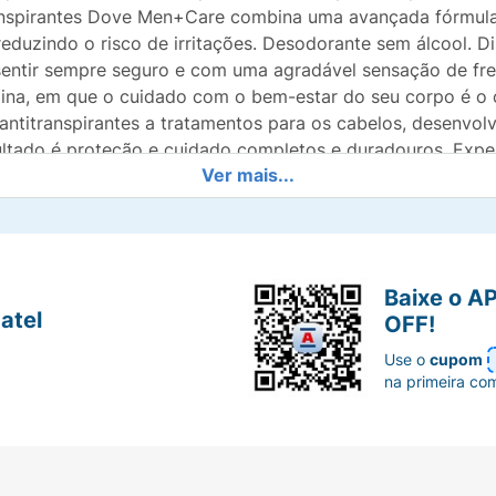
itranspirantes Dove Men+Care combina uma avançada fórmul
reduzindo o risco de irritações. Desodorante sem álcool. D
entir sempre seguro e com uma agradável sensação de fre
ina, em que o cuidado com o bem-estar do seu corpo é o c
antitranspirantes a tratamentos para os cabelos, desenvo
ltado é proteção e cuidado completos e duradouros. Expe
Ver mais...
pentear de Dove Men+Care e conheça um novo jeito de se
dado com o bem-estar do seu corpo é o centro de tudo.
Baixe o A
atel
OFF!
Use o
cupom
na primeira co