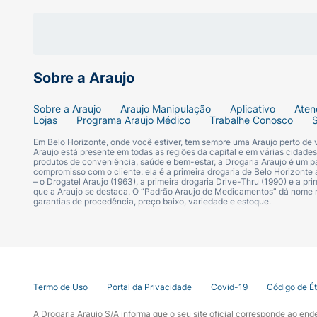
Sobre a Araujo
Sobre a Araujo
Araujo Manipulação
Aplicativo
Aten
Lojas
Programa Araujo Médico
Trabalhe Conosco
Em Belo Horizonte, onde você estiver, tem sempre uma Araujo perto de
Araujo está presente em todas as regiões da capital e em várias cidade
produtos de conveniência, saúde e bem-estar, a Drogaria Araujo é um pa
compromisso com o cliente: ela é a primeira drogaria de Belo Horizonte a
– o Drogatel Araujo (1963), a primeira drogaria Drive-Thru (1990) e a 
que a Araujo se destaca. O “Padrão Araujo de Medicamentos” dá nome
garantias de procedência, preço baixo, variedade e estoque.
Cookies:
O site da Araujo utiliza cookies
Termo de Uso
Portal da Privacidade
Covid-19
Código de É
para melhorar sua experiência e oferecer
serviços personalizados.
A Drogaria Araujo S/A informa que o seu site oficial corresponde ao e