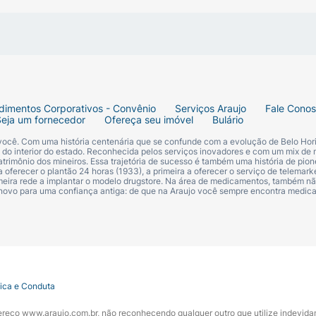
dimentos Corporativos - Convênio
Serviços Araujo
Fale Cono
Seja um fornecedor
Ofereça seu imóvel
Bulário
 você. Com uma história centenária que se confunde com a evolução de Belo Hori
s do interior do estado. Reconhecida pelos serviços inovadores e com um mix de 
trimônio dos mineiros. Essa trajetória de sucesso é também uma história de pion
 oferecer o plantão 24 horas (1933), a primeira a oferecer o serviço de telemarke
primeira rede a implantar o modelo drugstore. Na área de medicamentos, também nã
 novo para uma confiança antiga: de que na Araujo você sempre encontra medi
tica e Conduta
ndereço www.araujo.com.br, não reconhecendo qualquer outro que utilize indevid