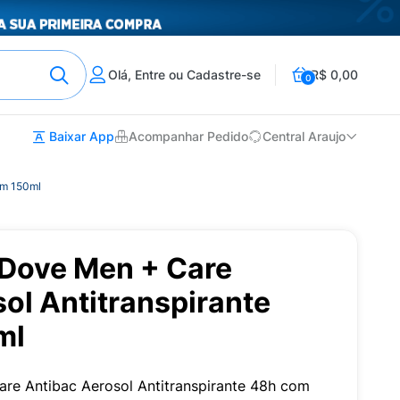
Olá, Entre ou Cadastre-se
R$ 0,00
0
Baixar App
Acompanhar Pedido
Central Araujo
om 150ml
Dove Men + Care
ol Antitranspirante
ml
re Antibac Aerosol Antitranspirante 48h com