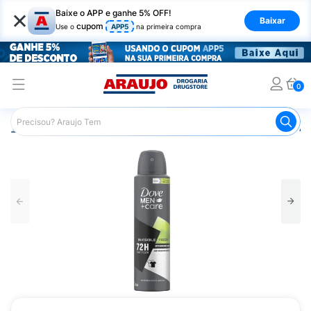
×
Baixe o APP e ganhe 5% OFF!
Baixar
cupom
Use o
APP5
na primeira compra
0
Araujo
Higiene Pessoal
Desodorante
Desodorante Ae