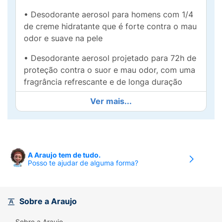
• Desodorante aerosol para homens com 1/4
de creme hidratante que é forte contra o mau
odor e suave na pele
• Desodorante aerosol projetado para 72h de
proteção contra o suor e mau odor, com uma
fragrância refrescante e de longa duração
Ver mais...
• Desenvolvido para ser um desodorante de
uso diário para homens, ajudando você a se
sentir revigorado, confortável e confiante o
dia todo • Desodorante aerosol sem álcool e
com tecnologia Tripla Ação que ajuda a
A Araujo tem de tudo.
proteger a pele, reduzindo o risco de
Posso te ajudar de alguma forma?
irritações
• Nosso antitranspirante é fabricado com
Sobre a Araujo
energia elétrica 100% renovável, nossa lata é
feita de metal reciclável e o produto não
Sobre a Araujo