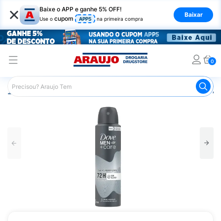
×
Baixe o APP e ganhe 5% OFF!
Baixar
cupom
Use o
APP5
na primeira compra
0
Araujo
Higiene Pessoal
Desodorante
Desodorante Ae