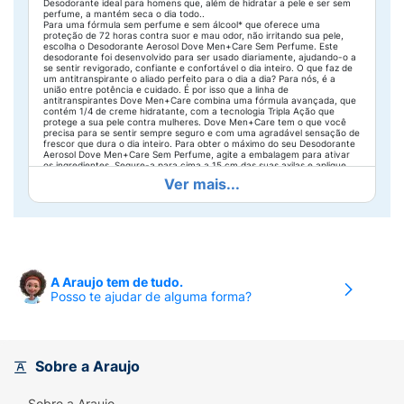
Desodorante ideal para homens que, além de hidratar a pele e ser sem
perfume, a mantém seca o dia todo..
Para uma fórmula sem perfume e sem álcool* que oferece uma
proteção de 72 horas contra suor e mau odor, não irritando sua pele,
escolha o Desodorante Aerosol Dove Men+Care Sem Perfume. Este
desodorante foi desenvolvido para ser usado diariamente, ajudando-o a
se sentir revigorado, confiante e confortável o dia inteiro. O que faz de
um antitranspirante o aliado perfeito para o dia a dia? Para nós, é a
união entre potência e cuidado. É por isso que a linha de
antitranspirantes Dove Men+Care combina uma fórmula avançada, que
contém 1/4 de creme hidratante, com a tecnologia Tripla Ação que
protege a sua pele contra mulheres. Dove Men+Care tem o que você
precisa para se sentir sempre seguro e com uma agradável sensação de
frescor que dura o dia inteiro. Para obter o máximo do seu Desodorante
Aerosol Dove Men+Care Sem Perfume, agite a embalagem para ativar
os ingredientes. Segure-a para cima a 15 cm das suas axilas e aplique
um jato de dois segundos em cada uma. Experimente os desodorantes,
Ver mais...
sabonetes, shampoos, gel e espumas de barbear da Dove Men+Care e
conheça um novo jeito de se cuidar. Dove Men+Care celebra uma nova
definição de força masculina, em que o cuidado com o bem-estar do
seu corpo é o centro de tudo. Dove Men é certificada Cruelty-Free pela
PETA, sendo assim, você pode confiar que não percebemos e nem
realizaremos testes em animais em nenhum lugar do mundo. Além disso,
nosso antitranspirante é fabricado com energia elétrica 100% renovável,
nossa lata é feita de metal reciclável e o produto não danifica a camada
de ozônio. *Não contém álcool etílico. Segure-a para cima a 15 cm das
A Araujo tem de tudo.
suas axilas e aplique um jato de dois segundos em cada uma.
Posso te ajudar de alguma forma?
Experimente os desodorantes, sabonetes, shampoos, gel e espumas de
barbear da Dove Men+Care e conheça um novo jeito de se cuidar. Dove
Men+Care celebra uma nova definição de força masculina, em que o
cuidado com o bem-estar do seu corpo é o centro de tudo. Dove Men é
certificada Cruelty-Free pela PETA, sendo assim, você pode confiar que
não percebemos e nem realizaremos testes em animais em nenhum
lugar do mundo. Além disso, nosso antitranspirante é fabricado com
Sobre a Araujo
energia elétrica 100% renovável, nossa lata é feita de metal reciclável e
o produto não danifica a camada de ozônio. *Não contém álcool etílico.
Segure-a para cima a 15 cm das suas axilas e aplique um jato de dois
Sobre a Araujo
segundos em cada uma. Experimente os desodorantes, sabonetes,