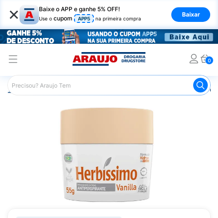
×
Baixe o APP e ganhe 5% OFF!
Baixar
cupom
Use o
APP5
na primeira compra
0
Araujo
Higiene Pessoal
Desodorante
Desodorante e