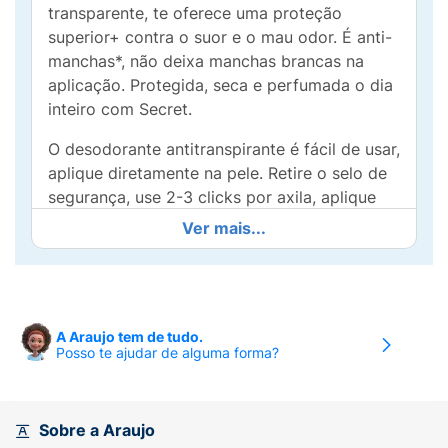
transparente, te oferece uma proteção
superior+ contra o suor e o mau odor. É anti-
manchas*, não deixa manchas brancas na
aplicação. Protegida, seca e perfumada o dia
inteiro com Secret.
O desodorante antitranspirante é fácil de usar,
aplique diretamente na pele. Retire o selo de
segurança, use 2-3 clicks por axila, aplique
diariamente somente nas axilas e mantenha a
Ver mais...
embalagem bem fechada.
+vs. P&G Spray.
*Manchas brancas nas roupas na aplicação
A Araujo tem de tudo.
Posso te ajudar de alguma forma?
• FRAGRÂNCIA SUAVE DE FLOR DE
LARANJEIRA. Protegida, seca e perfumada
todo o dia com a proteção contra o suor e
Sobre a Araujo
mau odor que o desodorante antitranspirante