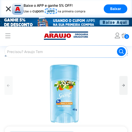
×
Baixe o APP e ganhe 5% OFF!
Baixar
cupom
Use o
APP5
na primeira compra
0
Araujo
Higiene Pessoal
Desodorante
Desodorante St