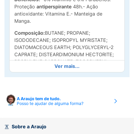
Proteção
antiperspirante
48h.- Ação
antioxidante: Vitamina E.- Manteiga de
Manga.
Composição:
BUTANE; PROPANE;
ISODODECANE; ISOPROPYL MYRISTATE;
DIATOMACEOUS EARTH; POLYGLYCERYL-2
CAPRATE; DISTEARDIMONIUM HECTORITE;
PROPYLENE CARBONATE; TOCOPHERYL
Ver mais...
ACETATE; GLYCINE SOJA OIL; GOSSYPIUM
HERBACEUM SEED OIL; MANGIFERA INDICA
SEED BUTTER; OLEA EUROPAEA FRUIT OIL;
PERSEA GRATISSIMA OIL; PRUNUS
AMYGDALUS DULCIS OIL; THEOBROMA
A Araujo tem de tudo.
Posso te ajudar de alguma forma?
CACAO SEED BUTTER; TOCOPHEROL;
PARFUM; BENZYL BENZOATE; BUTYLPHENYL
METHYLPROPIONAL; COUMARIN; ALPHA-
ISOMETHYL IONONE; LIMONENE; LINALOOL
Sobre a Araujo