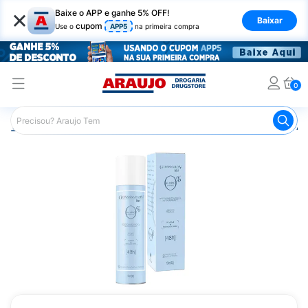
×
Baixe o APP e ganhe 5% OFF!
Baixar
cupom
Use o
APP5
na primeira compra
0
Araujo
Higiene Pessoal
Desodorante
Desodorante Ae