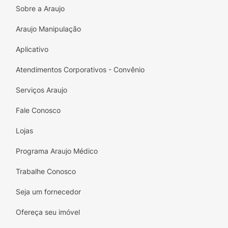
Modo de usar:
Giovanna Baby foi além e
Sobre a Araujo
inovou ao desenvolver uma fórmula sem
Araujo Manipulação
alumínio, sem parabenos, sem álcool, com
agentes hidratantes!
Aplicativo
GB é a marca pioneira no lançamento da
Atendimentos Corporativos - Convênio
versão AEROSOL
ANTIPERSPIRANTE
48H NO
BRASIL!
Serviços Araujo
Fale Conosco
Lojas
Programa Araujo Médico
Trabalhe Conosco
Seja um fornecedor
Ofereça seu imóvel