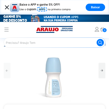
×
Baixe o APP e ganhe 5% OFF!
Baixar
cupom
Use o
APP5
na primeira compra
0
Araujo
Higiene Pessoal
Desodorante
Desodorante Ro