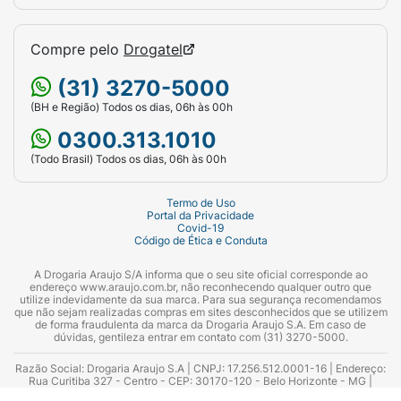
Compre pelo
Drogatel
(31) 3270-5000
(BH e Região) Todos os dias, 06h às 00h
0300.313.1010
(Todo Brasil) Todos os dias, 06h às 00h
Termo de Uso
Portal da Privacidade
Covid-19
Código de Ética e Conduta
A Drogaria Araujo S/A informa que o seu site oficial corresponde ao
endereço www.araujo.com.br, não reconhecendo qualquer outro que
utilize indevidamente da sua marca. Para sua segurança recomendamos
que não sejam realizadas compras em sites desconhecidos que se utilizem
de forma fraudulenta da marca da Drogaria Araujo S.A. Em caso de
dúvidas, gentileza entrar em contato com (31) 3270-5000.
Razão Social: Drogaria Araujo S.A | CNPJ: 17.256.512.0001-16 | Endereço:
Rua Curitiba 327 - Centro - CEP: 30170-120 - Belo Horizonte - MG |
Telefones: 0300.313.1010 e (31) 3270-5000 Horário de funcionamento -