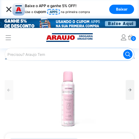
×
Baixe o APP e ganhe 5% OFF!
Baixar
cupom
Use o
APP5
na primeira compra
0
Araujo
Higiene Pessoal
Desodorante
Desodorante Ae