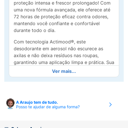
proteção intensa e frescor prolongado! Com
uma nova fórmula avançada, ele oferece até
72 horas de proteção eficaz contra odores,
mantendo você confiante e confortável
durante todo o dia.
Com tecnologia Actimood®, este
desodorante em aerosol não escurece as
axilas e não deixa resíduos nas roupas,
garantindo uma aplicação limpa e prática. Sua
fórmula hidratante em jato seco é adequada
Ver mais...
para todos os tipos de pele, proporcionando
conforto sem irritar.
Em embalagem de 150ml, o Desodorante
Giovanna Baby Classic é ideal para o uso
A Araujo tem de tudo.
Posso te ajudar de alguma forma?
diário, sendo perfeito para sua rotina agitada,
seja em casa, no trabalho ou em momentos
de lazer. Escolha um desodorante que não só