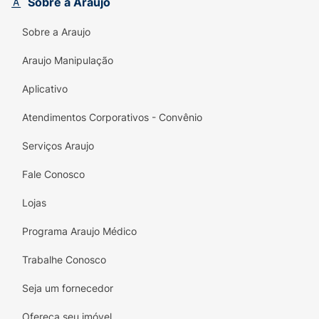
protege, mas também respeita sua pele.
Sobre a Araujo
Experimente e sinta a diferença!
Sobre a Araujo
Araujo Manipulação
Aplicativo
Atendimentos Corporativos - Convênio
Serviços Araujo
Fale Conosco
Lojas
Programa Araujo Médico
Trabalhe Conosco
Seja um fornecedor
Ofereça seu imóvel