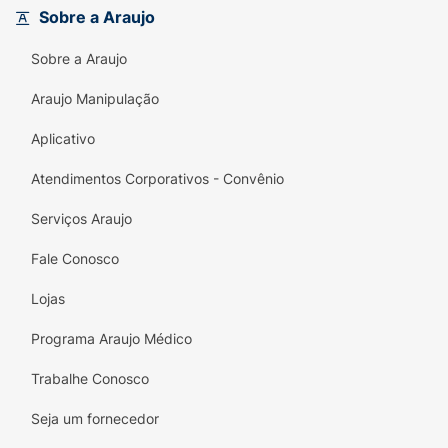
de Abacate, Óleo de Girassol e Vitamina E
,
Sobre a Araujo
o desodorante possui uma Fórmula
Hidratante que
não resseca
e
não escurece
Sobre a Araujo
as axilas
.
Araujo Manipulação
Tecnologia Anti-Manchas:
Desenvolvido
Aplicativo
para
não deixar resíduos nas roupas
(brancas ou coloridas).
Atendimentos Corporativos - Convênio
ACTIMOOD®:
Tecnologia exclusiva que
Serviços Araujo
ajuda a neutralizar odores e potencializar a
sensação de bem-estar.
Fale Conosco
Fragrância Clássica:
Apresenta a fragrância
Lojas
Classic
de Giovanna Baby, suave e
Programa Araujo Médico
atemporal.
Trabalhe Conosco
Volume:
Embalagem aerossol de
200ml
(120g)
.
Seja um fornecedor