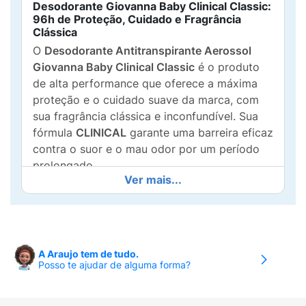
Desodorante Giovanna Baby Clinical Classic:
96h de Proteção, Cuidado e Fragrância
Clássica
O
Desodorante Antitranspirante Aerossol
Giovanna Baby Clinical Classic
é o produto
de alta performance que oferece a máxima
proteção e o cuidado suave da marca, com
sua fragrância clássica e inconfundível. Sua
fórmula
CLINICAL
garante uma barreira eficaz
contra o suor e o mau odor por um período
prolongado.
Ver mais...
Proteção Clínica e Cuidado Hidratante:
96 Horas de Proteção:
Oferece uma
proteção antitranspirante de
96 horas
, com
Ultra Proteção Ativa
para combater a
A Araujo tem de tudo.
Posso te ajudar de alguma forma?
transpiração intensa.
Fórmula Hidratante:
Enriquecido com
Óleo