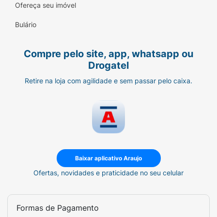
Tenha axilas protegidas, hidratadas e
Ofereça seu imóvel
perfumadas com a segurança e o cuidado
clínico de
Giovanna Baby
!
Bulário
COMPOSIÇÃO:
Compre pelo site, app, whatsapp ou
BUTANE; PROPANE; ISOBUTANE; ALUMINUM
Drogatel
CHLOROHYDRATE; CYCLOPENTASILOXANE;
Retire na loja com agilidade e sem passar pelo caixa.
ISOPROPYL MYRISTATE; DIBUTYL ADIPATE;
DISTEARDIMONIUM HECTORITE; PROPYLENE
CARBONATE; GLYCINE SOJA OIL;
ALLANTOIN; 2-METHYL 5-
CYCLOHEXYLPENTANOL; GOSSYPIUM
HERBACEUM SEED OIL; MANGIFERA INDICA
SEED BUTTER; OLEA EUROPAEA FRUIT OIL;
Baixar aplicativo Araujo
PERSEA GRATISSIMA OIL; PRUNUS
Ofertas, novidades e praticidade no seu celular
AMYGDALUS DULCIS OIL; HELIANTHUS
ANNUUS SEED OIL; TOCOPHEROL; PARFUM;
BUTYLPHENYL METHYLPROPIONAL;
Formas de Pagamento
CITRONELLOL; COUMARIN; GERANIOL;