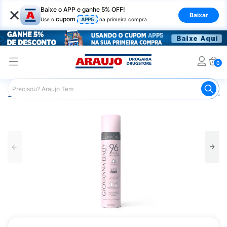
×
Baixe o APP e ganhe 5% OFF!
Baixar
cupom
Use o
APP5
na primeira compra
0
Araujo
Higiene Pessoal
Desodorante
Desodorante Ae