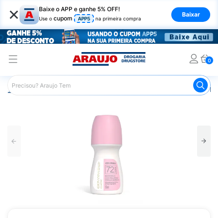
×
Baixe o APP e ganhe 5% OFF!
Baixar
cupom
Use o
APP5
na primeira compra
0
Araujo
Higiene Pessoal
Desodorante
Desodorante Ro