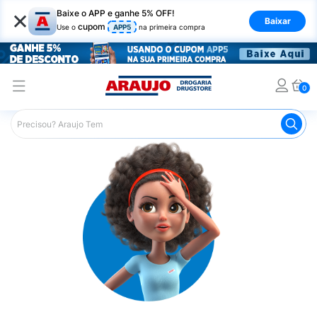
×
Baixe o APP e ganhe 5% OFF!
Baixar
cupom
Use o
APP5
na primeira compra
0