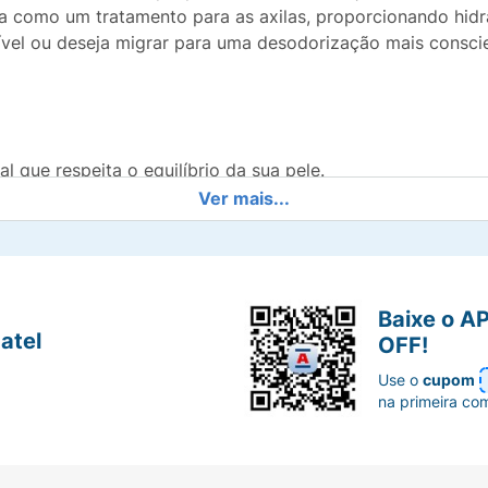
ua como um tratamento para as axilas, proporcionando hid
ível ou deseja migrar para uma desodorização mais conscie
l que respeita o equilíbrio da sua pele.
Ver mais...
o eficiente do suor e controle total do odor.
uradoura para o dia a dia mais intenso.
Baixe o A
não deixa resíduos pegajosos nas axilas.
atel
OFF!
tos ou corantes artificiais.
Use o
cupom
na primeira co
s amigável para o seu corpo e para o meio ambiente.