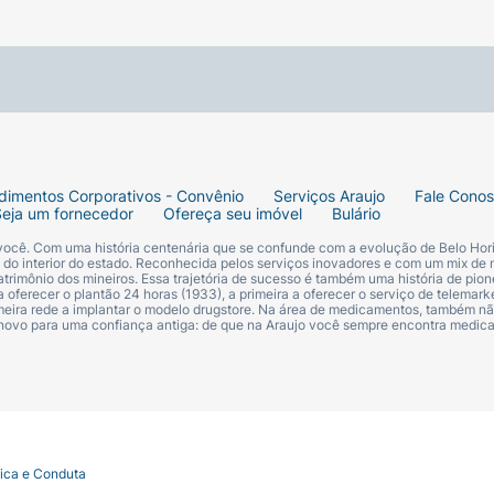
distância da axila.
dimentos Corporativos - Convênio
Serviços Araujo
Fale Cono
 se vestir para evitar manchas nas roupas.
Seja um fornecedor
Ofereça seu imóvel
Bulário
 você. Com uma história centenária que se confunde com a evolução de Belo Hori
s do interior do estado. Reconhecida pelos serviços inovadores e com um mix de 
trimônio dos mineiros. Essa trajetória de sucesso é também uma história de pion
 oferecer o plantão 24 horas (1933), a primeira a oferecer o serviço de telemarke
primeira rede a implantar o modelo drugstore. Na área de medicamentos, também nã
 novo para uma confiança antiga: de que na Araujo você sempre encontra medi
tica e Conduta