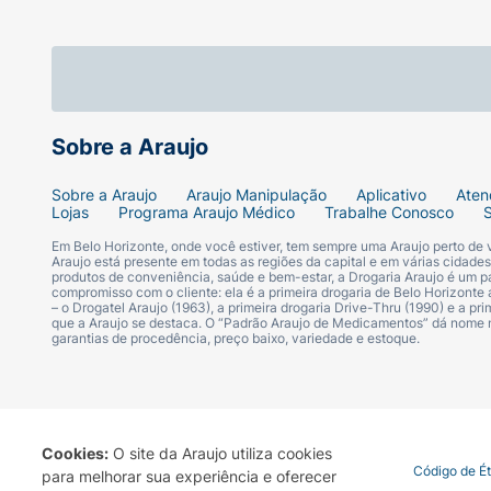
Modo de Usar:
Agite bem a lata antes de usar.
Posicione o frasco a cerca de 15cm de 
Sobre a Araujo
Aplique com jatos curtos e rápidos.
Sobre a Araujo
Araujo Manipulação
Aplicativo
Aten
Espere secar alguns segundos antes de
Lojas
Programa Araujo Médico
Trabalhe Conosco
Em Belo Horizonte, onde você estiver, tem sempre uma Araujo perto de
Araujo está presente em todas as regiões da capital e em várias cidade
produtos de conveniência, saúde e bem-estar, a Drogaria Araujo é um pa
Ficha Técnica:
compromisso com o cliente: ela é a primeira drogaria de Belo Horizonte a
– o Drogatel Araujo (1963), a primeira drogaria Drive-Thru (1990) e a 
que a Araujo se destaca. O “Padrão Araujo de Medicamentos” dá nome
Marca:
Herbíssimo.
garantias de procedência, preço baixo, variedade e estoque.
Linha:
Serenity.
Tipo:
Antitranspirante Aerossol.
Cookies:
O site da Araujo utiliza cookies
Termo de Uso
Portal da Privacidade
Covid-19
Código de É
para melhorar sua experiência e oferecer