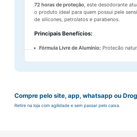
72 horas de proteção
, este desodorante at
o produto ideal para quem possui pele sens
de silicones, petrolatos e parabenos.
Principais Benefícios:
Fórmula Livre de Alumínio:
Proteção natura
Magnésio Marinho de Alta Pureza:
Absorçã
72h de Proteção e Hidratação:
Segurança d
Toque Seco e Macio:
Secagem rápida que 
Compre pelo site, app, whatsapp ou Drog
Retire na loja com agilidade e sem passar pelo caixa.
Livre de "Proibidos":
Sem silicones, petrola
Selo de Sustentabilidade:
Uma escolha mai