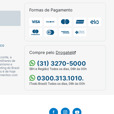
Formas de Pagamento
sco
Compre pelo
Drogatel
zonte, a
milhares de
(31) 3270-5000
eirismo e
ting do Brasil
(BH e Região) Todos os dias, 06h às 00h
o é de hoje
camentos com
0300.313.1010.
(Todo Brasil) Todos os dias, 06h às 00h