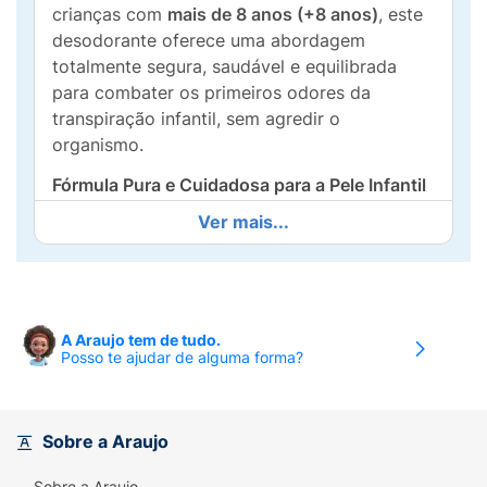
crianças com
mais de 8 anos (+8 anos)
, este
desodorante oferece uma abordagem
totalmente segura, saudável e equilibrada
para combater os primeiros odores da
transpiração infantil, sem agredir o
organismo.
Fórmula Pura e Cuidadosa para a Pele Infantil
Ver mais...
O Red Apple Vera se destaca por sua
composição limpa e consciente, ideal para
pais que buscam produtos livres de
substâncias químicas agressivas:
A Araujo tem de tudo.
Sem Alumínio:
Permite que a pele respire
Posso te ajudar de alguma forma?
naturalmente através da transpiração
saudável, sem obstruir os poros ou as
glândulas sudoríparas.
Sobre a Araujo
0% Álcool:
Evita ardências, coceiras e o
Sobre a Araujo