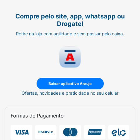
em um momento leve, lúdico e autônomo.
Benefícios Principais:
Compre pelo site, app, whatsapp ou
Drogatel
Proteção Confiável:
Mantém as crianças
frescas e protegidas na escola, em
Retire na loja com agilidade e sem passar pelo caixa.
atividades físicas ou durante as
brincadeiras.
Formato Prático (50ml):
Frasco compacto
em versão roll-on, ideal para carregar
facilmente na mochila, lancheira ou
necessaire.
Baixar aplicativo Araujo
Ofertas, novidades e praticidade no seu celular
Fragrância Suave:
Um aroma leve,
refrescante e discreto que respeita a
sensibilidade infantil.
Formas de Pagamento
Como usar:
Aplique o roll-on diretamente nas axilas