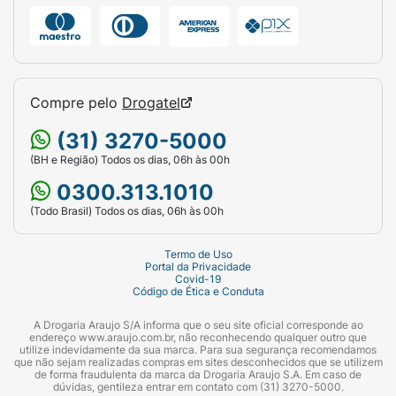
limpas e secas. Aguarde secar por alguns
instantes antes de vestir a roupa para evitar
manchas. Deve ser aplicado por adultos ou
sob sua supervisão.
Compre pelo
Drogatel
(31) 3270-5000
(BH e Região) Todos os dias, 06h às 00h
0300.313.1010
(Todo Brasil) Todos os dias, 06h às 00h
Termo de Uso
Portal da Privacidade
Covid-19
Código de Ética e Conduta
A Drogaria Araujo S/A informa que o seu site oficial corresponde ao
endereço www.araujo.com.br, não reconhecendo qualquer outro que
utilize indevidamente da sua marca. Para sua segurança recomendamos
que não sejam realizadas compras em sites desconhecidos que se utilizem
de forma fraudulenta da marca da Drogaria Araujo S.A. Em caso de
dúvidas, gentileza entrar em contato com (31) 3270-5000.