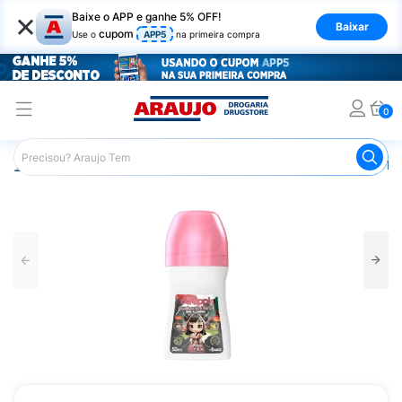
×
Baixe o APP e ganhe 5% OFF!
Baixar
cupom
Use o
APP5
na primeira compra
0
Araujo
Higiene Pessoal
Desodorante
Desodorante Ro