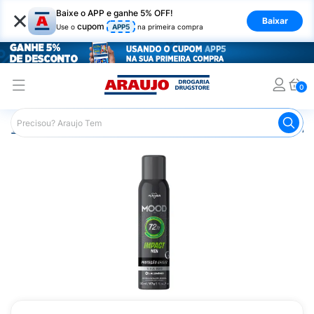
×
Baixe o APP e ganhe 5% OFF!
Baixar
cupom
Use o
APP5
na primeira compra
0
Araujo
Higiene Pessoal
Desodorante
Desodorante Ae