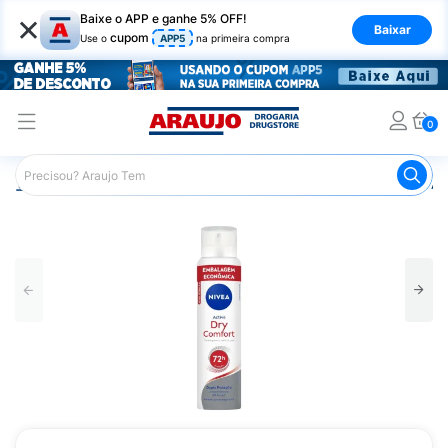
×
Baixe o APP e ganhe 5% OFF!
Baixar
cupom
Use o
APP5
na primeira compra
0
Araujo
Higiene Pessoal
Desodorante
Desodorante Ae