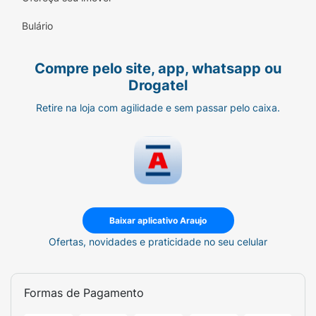
chama aberta e outras fontes de ignição. Não
Bulário
fumar. Não pulverizar perto do fogo ou outra
fonte de ignição. Não perfurar, nem incinerar, nem
queimar, mesmo após utilização. Manter ao
Compre pelo site, app, whatsapp ou
abrigo da luz solar. Não expor ao sol nem a
Drogatel
temperaturas superiores a 50°C. Manter fora do
Retire na loja com agilidade e sem passar pelo caixa.
alcance de crianças. Somente a embalagem vazia
pode ser reciclada.
Baixar aplicativo Araujo
Ofertas, novidades e praticidade no seu celular
Formas de Pagamento