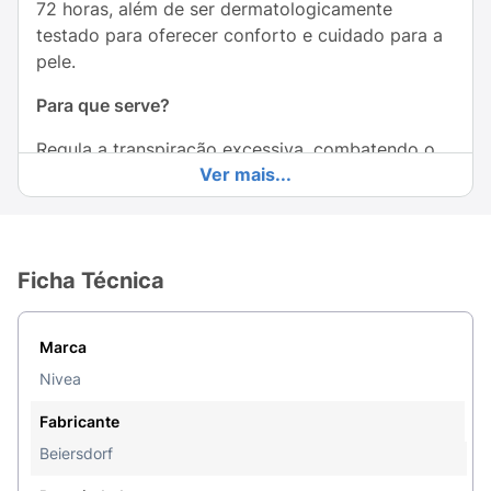
72 horas, além de ser dermatologicamente
testado para oferecer conforto e cuidado para a
pele.
Para que serve?
Regula a transpiração excessiva, combatendo o
Ver mais...
suor e os odores, ao mesmo tempo que
proporciona uma dupla proteção com dois ativos
antibacterianos e 0% de álcool. Sua fórmula é
ideal para quem busca conforto para o uso diário.
Ficha Técnica
Benefícios e Diferenciais:
- Sensação confortável e seca
Marca
Nivea
- Não contém álcool etílico
Fabricante
- Dupla proteção antibacteriana
Beiersdorf
- 72h de proteção