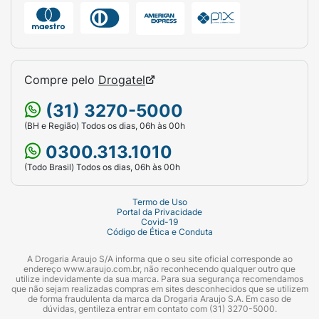
Butane (Butano), Isobutane (Isobutano),
Propane (Propano), Isopropyl Palmitate
(Palmitato de Isopropila), Aluminum
Chlorohydrate (Cloroidróxido de Alumínio),
Compre pelo
Drogatel
Dicaprylyl Ether (Dicaprilil Éter),
(31) 3270-5000
Caprylic/Capric Triglyceride (Triglicerídeo
Caprílico/Cáprico), Aluminum
(BH e Região) Todos os dias, 06h às 00h
Sesquichlorohydrate (Sesquicloroidrato de
0300.313.1010
Alumínio), Magnesium Aluminum Silicate
(Todo Brasil) Todos os dias, 06h às 00h
(Silicato de Magnésio Alumínio),
Octyldodecanol (Octildodecanol), Persea
Termo de Uso
Gratissima Oil (Óleo de Persea Gratissima),
Portal da Privacidade
Covid-19
Disteardimonium Hectorite (Hectorita
Código de Ética e Conduta
Diesteardimônio), Propylene Carbonate
A Drogaria Araujo S/A informa que o seu site oficial corresponde ao
(Carbonato de Propileno), Tocopherol
endereço www.araujo.com.br, não reconhecendo qualquer outro que
(Tocoferol), d-Limonene (dextrolimoneno),
utilize indevidamente da sua marca. Para sua segurança recomendamos
que não sejam realizadas compras em sites desconhecidos que se utilizem
Linalool (Linalol), Geraniol (Geraniol),
de forma fraudulenta da marca da Drogaria Araujo S.A. Em caso de
dúvidas, gentileza entrar em contato com (31) 3270-5000.
Citronellol (Citronelol), Eugenol (Eugenol),