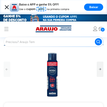
×
Baixe o APP e ganhe 5% OFF!
Baixar
cupom
Use o
APP5
na primeira compra
0
Araujo
Higiene Pessoal
Desodorante
Desodorante Ae