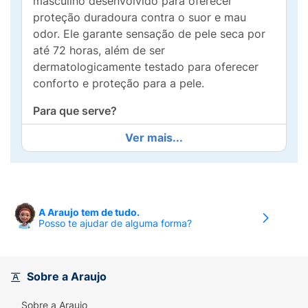
masculino desenvolvido para oferecer
proteção duradoura contra o suor e mau
odor. Ele garante sensação de pele seca por
até 72 horas, além de ser
dermatologicamente testado para oferecer
conforto e proteção para a pele.
Para que serve?
Ver mais...
Regula a transpiração excessiva, combatendo
o suor e os odores, ao mesmo tempo que
proporciona proteção antibacteriana e 0% de
álcool. Sua fórmula é ideal para quem busca
conforto para o uso diário.
A Araujo tem de tudo.
Posso te ajudar de alguma forma?
Benefícios e diferenciais:
- Sensação confortável e seca
Sobre a Araujo
- Não contém álcool etílico
Sobre a Araujo