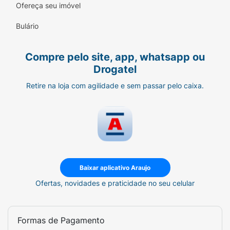
Propylene Glycol, Disteardimonium Hectorite,
Ofereça seu imóvel
Propylene Carbonate, Tocopherol,
Bulário
Tetramethyl Acetyloctahydronaphthalenes, d-
Limonene, Linalyl Acetate, Terpineol, Pinene,
Pogostemon Cablin Oil, Alpha-Isomethyl
Compre pelo site, app, whatsapp ou
Ionone, Beta-Caryophyllene, Rose Ketones,
Drogatel
Parfum
Retire na loja com agilidade e sem passar pelo caixa.
Modo de usar:
Aplicar a 15 cm de distância
das axilas. Espere secar antes de se vestir.
Em caso de funcionamento anormal da
válvula, vire o frasco para baixo e agite bem.
Baixar aplicativo Araujo
Ofertas, novidades e praticidade no seu celular
Formas de Pagamento