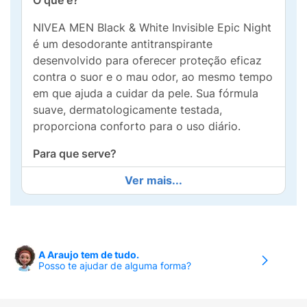
O que é?
NIVEA MEN Black & White Invisible Epic Night
é um desodorante antitranspirante
desenvolvido para oferecer proteção eficaz
contra o suor e o mau odor, ao mesmo tempo
em que ajuda a cuidar da pele. Sua fórmula
suave, dermatologicamente testada,
proporciona conforto para o uso diário.
Para que serve?
Ver mais...
Indicado para proteger as axilas por até 72
horas, ajudando a manter a pele seca e
fresca. Com a tecnologia Dual Shield, protege
a pele contra irritações causadas pela
depilação e ajuda a evitar manchas brancas
A Araujo tem de tudo.
nas roupas pretas e manchas amarelas nas
Posso te ajudar de alguma forma?
roupas brancas. Fragrância refrescante e
proteção duradoura para todas as noites