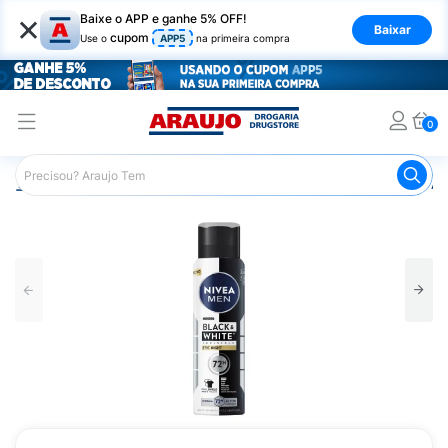
×
Baixe o APP e ganhe 5% OFF!
Baixar
cupom
Use o
APP5
na primeira compra
0
Araujo
Higiene Pessoal
Desodorante
Desodorante Ae