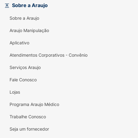
épicas.
Sobre a Araujo
Benefícios Diferenciais:
Sobre a Araujo
- Proteção antitranspirante por 72h
Araujo Manipulação
- Tecnologia Dual Shield
Aplicativo
- Evita manchas brancas e amarelas nas
Atendimentos Corporativos - Convênio
roupas
Serviços Araujo
- Fórmula suave e cuidadora
Fale Conosco
- Tolerância da pele dermatologicamente
comprovada
Lojas
Composição:
Butane, Isobutane, Propane,
Programa Araujo Médico
Isopropyl Palmitate, Aluminum Chlorohydrate,
Trabalhe Conosco
Dicaprylyl Ether, Caprylic/Capric Triglyceride,
Octyldodecanol, Triethyl Citrate,
Seja um fornecedor
Palmitamidopropyltrimonium Chloride,