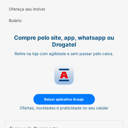
Palmitamidopropyltrimonium Chloride,
Propylene Glycol, Disteardimonium Hectorite,
Ofereça seu imóvel
Propylene Carbonate, Tocopherol,
Bulário
Tetramethyl Acetyloctahydronaphthalenes, d-
Limonene, Linalyl Acetate, Terpineol, Pinene,
Pogostemon Cablin Oil, Alpha-Isomethyl
Compre pelo site, app, whatsapp ou
Ionone, Beta-Caryophyllene, Rose Ketones,
Drogatel
Parfum
Retire na loja com agilidade e sem passar pelo caixa.
Modo de usar:
Aplicar a 15 cm de distância
das axilas. Espere secar antes de se vestir.
Em caso de funcionamento anormal da
válvula, vire o frasco para baixo e agite bem.
Baixar aplicativo Araujo
Ofertas, novidades e praticidade no seu celular