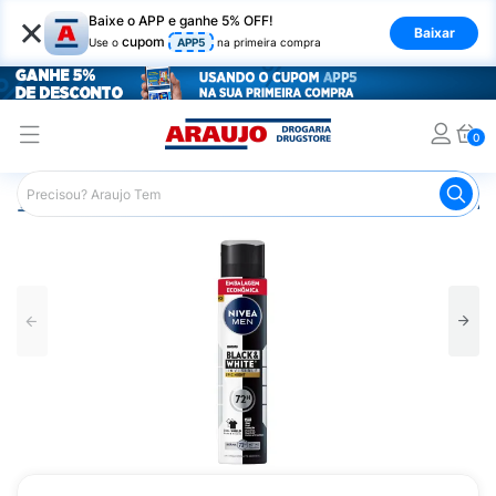
×
Baixe o APP e ganhe 5% OFF!
Baixar
cupom
Use o
APP5
na primeira compra
0
Araujo
Higiene Pessoal
Desodorante
Desodorante Ae