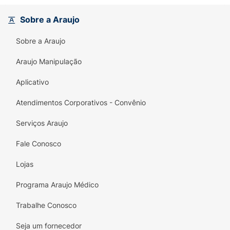
proteção duradoura para todas as noites
épicas.
Sobre a Araujo
Benefícios Diferenciais:
Sobre a Araujo
- Proteção antitranspirante por 72h
Araujo Manipulação
- Tecnologia Dual Shield
Aplicativo
- Evita manchas brancas e amarelas nas
Atendimentos Corporativos - Convênio
roupas
Serviços Araujo
- Fórmula suave e cuidadora
Fale Conosco
- Tolerância da pele dermatologicamente
comprovada
Lojas
Composição:
Butane, Isobutane, Propane,
Programa Araujo Médico
Isopropyl Palmitate, Aluminum Chlorohydrate,
Trabalhe Conosco
Dicaprylyl Ether, Caprylic/Capric Triglyceride,
Octyldodecanol, Triethyl Citrate,
Seja um fornecedor