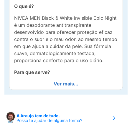
O que é?
NIVEA MEN Black & White Invisible Epic Night
é um desodorante antitranspirante
desenvolvido para oferecer proteção eficaz
contra o suor e o mau odor, ao mesmo tempo
em que ajuda a cuidar da pele. Sua fórmula
suave, dermatologicamente testada,
proporciona conforto para o uso diário.
Para que serve?
Ver mais...
Indicado para proteger as axilas por até 72
horas, ajudando a manter a pele seca e
fresca. Com a tecnologia Dual Shield, protege
a pele contra irritações causadas pela
depilação e ajuda a evitar manchas brancas
A Araujo tem de tudo.
nas roupas pretas e manchas amarelas nas
Posso te ajudar de alguma forma?
roupas brancas. Fragrância refrescante e