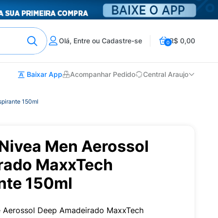
Olá, Entre ou Cadastre-se
R$ 0,00
0
Baixar App
Acompanhar Pedido
Central Araujo
pirante 150ml
Nivea Men Aerossol
rado MaxxTech
ante 150ml
e Aerossol Deep Amadeirado MaxxTech