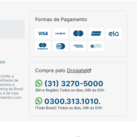
quentes, faísca, chama aberta e outras
nem incinerar, nem queimar, mesmo após
Formas de Pagamento
nter fora do alcance de crianças. Somente a
cionamento anormal da válvula, vire o frasco
sco
to de Isopropila), Aluminum Chlorohydrate
Compre pelo
Drogatel
deo Caprílico/Cáprico), Parfum (Perfume),
zonte, a
leo de Persea Gratissima), Disteardimonium
milhares de
(31) 3270-5000
eirismo e
ferol), Linalool (Linalol), Alpha-Isomethyl
ting do Brasil
(BH e Região) Todos os dias, 06h às 00h
o é de hoje
.
camentos com
0300.313.1010.
(Todo Brasil) Todos os dias, 06h às 00h