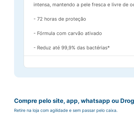
intensa, mantendo a pele fresca e livre de
- 72 horas de proteção
- Fórmula com carvão ativado
- Reduz até 99,9% das bactérias*
- Fragrância duradoura
- Dermatologicamente testado
- Sensação de frescor e limpeza *Teste in-
Compre pelo site, app, whatsapp ou Drog
Precauções :
Usar somente nas axilas. Não us
Retire na loja com agilidade e sem passar pelo caixa.
suspender o uso imediatamente e procurar o
Perigo:
Aerossol extremamente inflamável.