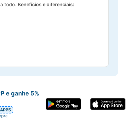
ia todo.
Benefícios e diferenciais:
ccus epidermidis
PP e ganhe 5%
itação e/ou prurido no local da aplicação,
APP5
 os olhos durante a aplicação.
mpra