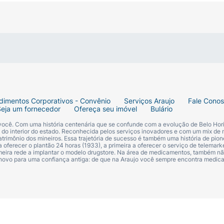
ob a ação do calor. Manter afastado do calor, superfícies 
ar perto do fogo ou outra fonte de ignição. Não perfurar, 
Não expor ao sol nem a temperaturas superiores a 50°C. Ma
as axilas. Espere secar antes de se vestir. Em caso de fun
dimentos Corporativos - Convênio
Serviços Araujo
Fale Cono
sobutano), Propane (Propano), Isopropyl Palmitate (Palmita
Seja um fornecedor
Ofereça seu imóvel
Bulário
 (Dicaprilil Éter), Caprylic/Capric Triglyceride (Triglicerí
 você. Com uma história centenária que se confunde com a evolução de Belo Hori
Octyldodecanol (Octildodecanol), Persea Gratissima Oil (Ó
s do interior do estado. Reconhecida pelos serviços inovadores e com um mix de 
trimônio dos mineiros. Essa trajetória de sucesso é também uma história de pion
ylene Carbonate (Carbonato de Propileno), Tocopherol (Toco
 oferecer o plantão 24 horas (1933), a primeira a oferecer o serviço de telemarke
primeira rede a implantar o modelo drugstore. Na área de medicamentos, também nã
te (Benzoato de Benzila), Benzyl Alcohol (Álcool Benzílico)
 novo para uma confiança antiga: de que na Araujo você sempre encontra medi