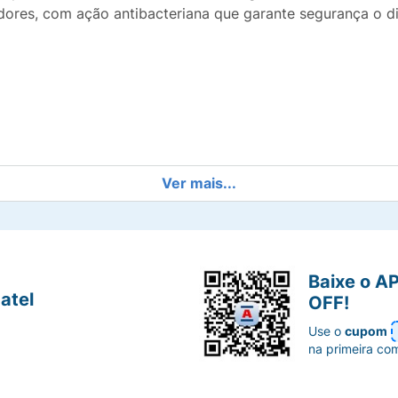
 odores, com ação antibacteriana que garante segurança o d
Ver mais...
vitro conduzido com Corynebacterium jelklum e Staphyloco
Baixe o A
atel
OFF!
ar se a pele estiver irritada ou lesionada. Caso ocorra irr
Use o
cupom
rientação médica. Evite a inalação deste produto. Proteger
na primeira co