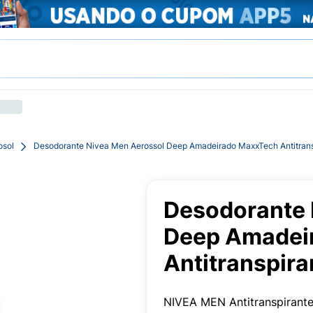
osol
Desodorante Nivea Men Aerossol Deep Amadeirado MaxxTech Antitrans
Desodorante 
Deep Amadei
Antitranspir
NIVEA MEN Antitranspirant