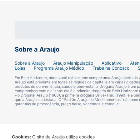
Recipiente sob pressão: risco de explosão s
fontes de ignição. Não fumar. Não pulveriz
utilização. Manter ao abrigo da luz solar. 
embalagem vazia pode ser reciclada.
Modo de usar:
Aplicar a 15cm de distância d
Sobre a Araujo
para baixo e agite bem.
Sobre a Araujo
Araujo Manipulação
Aplicativo
Aten
Ingredientes:
Butane (Butano), Isobutane (I
Lojas
Programa Araujo Médico
Trabalhe Conosco
(Cloroidróxido de Alumínio), Dicaprylyl Ether
Em Belo Horizonte, onde você estiver, tem sempre uma Araujo perto de
Charcoal Powder (Carvão Vegetal Ativado), 
Araujo está presente em todas as regiões da capital e em várias cidade
produtos de conveniência, saúde e bem-estar, a Drogaria Araujo é um pa
Hectorite (Hectorita Diesteardimônio), Prop
compromisso com o cliente: ela é a primeira drogaria de Belo Horizonte a
– o Drogatel Araujo (1963), a primeira drogaria Drive-Thru (1990) e a 
Ionone (Alfa-Isometil Ionona), Benzyl Benzoa
que a Araujo se destaca. O “Padrão Araujo de Medicamentos” dá nome
garantias de procedência, preço baixo, variedade e estoque.
Cookies:
O site da Araujo utiliza cookies