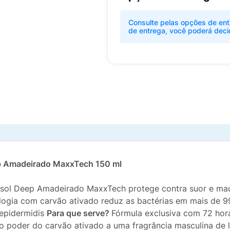
Consulte pelas opções de ent
de entrega, você poderá deci
p Amadeirado MaxxTech 150 ml
ssol Deep Amadeirado MaxxTech protege contra suor e ma
ologia com carvão ativado reduz as bactérias em mais de 
 epidermidis
Para que serve?
Fórmula exclusiva com 72 hora
oder do carvão ativado a uma fragrância masculina de l