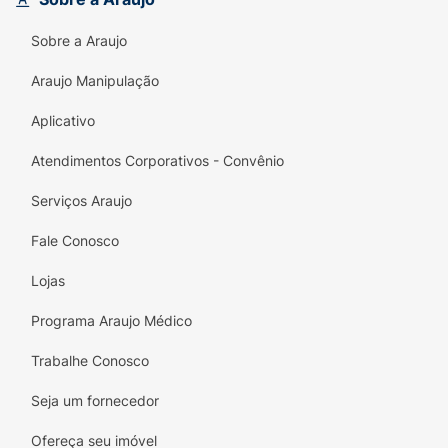
Escolha o NIVEA Men Derma Control e
Sobre a Araujo
descubra uma nova forma de cuidar da sua
Araujo Manipulação
pele. Sinta-se confiante e confortável em
qualquer situação, sabendo que está
Aplicativo
protegido de forma eficaz e suave!
Atendimentos Corporativos - Convênio
Serviços Araujo
Fale Conosco
Lojas
Programa Araujo Médico
Trabalhe Conosco
Seja um fornecedor
Ofereça seu imóvel