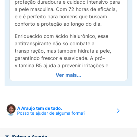
proteção duradoura e cuidado intensivo para
a pele masculina. Com 72 horas de eficácia,
ele é perfeito para homens que buscam
conforto e proteção ao longo do dia.
Enriquecido com ácido hialurônico, esse
antitranspirante não só combate a
transpiração, mas também hidrata a pele,
garantindo frescor e suavidade. A pró-
vitamina B5 ajuda a prevenir irritações e
coceiras, tornando-o uma escolha ideal até
Ver mais...
mesmo para peles sensíveis.
Com a fórmula 0% álcool, o NIVEA Men
Derma Control é gentil na aplicação,
proporcionando uma sensação refrescante
A Araujo tem de tudo.
Posso te ajudar de alguma forma?
sem causar desconforto. O formato aerosol
facilita a aplicação, permitindo que você
tenha controle total sobre a quantidade
utilizada.
Sobre a Araujo