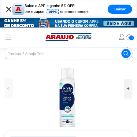
×
Baixe o APP e ganhe 5% OFF!
Baixar
cupom
Use o
APP5
na primeira compra
0
Araujo
Higiene Pessoal
Desodorante
Desodorante Ae