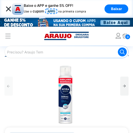
×
Baixe o APP e ganhe 5% OFF!
Baixar
cupom
Use o
APP5
na primeira compra
0
Araujo
Higiene Pessoal
Desodorante
Desodorante Ae