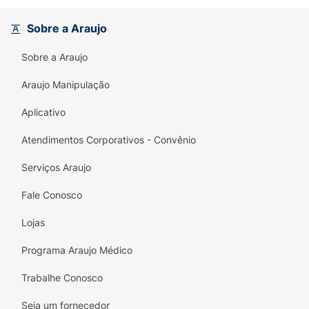
aplicação.
Sobre a Araujo
Hidratação Avançada: O ácido hialurônico
ajuda a manter a pele hidratada, enquanto a
Sobre a Araujo
pró-vitamina B5 acalma e protege,
promovendo uma sensação de bem-estar
Araujo Manipulação
durante todo o dia.
Aplicativo
Embalagem Econômica: Aproveite mais
Atendimentos Corporativos - Convênio
produto de qualidade em uma embalagem
que garante o máximo de uso.
Serviços Araujo
Experimente o NIVEA MEN Derma Control e
Fale Conosco
sinta a diferença na proteção e conforto da
sua pele. Desperte seu melhor, viva com
Lojas
confiança!
Programa Araujo Médico
Trabalhe Conosco
Seja um fornecedor