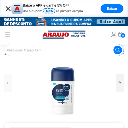
×
Baixe o APP e ganhe 5% OFF!
Baixar
cupom
Use o
APP5
na primeira compra
0
Araujo
Higiene Pessoal
Desodorante
Desodorante St