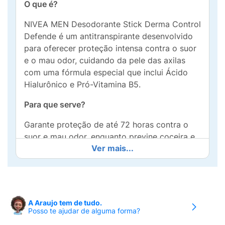
O que é?
NIVEA MEN Desodorante Stick Derma Control
Defende é um antitranspirante desenvolvido
para oferecer proteção intensa contra o suor
e o mau odor, cuidando da pele das axilas
com uma fórmula especial que inclui Ácido
Hialurônico e Pró-Vitamina B5.
Para que serve?
Garante proteção de até 72 horas contra o
suor e mau odor, enquanto previne coceira e
Ver mais...
irritações causadas pela depilação e atrito da
roupa. Sua fórmula avançada proporciona
uma aparência mais saudável e conforto
extra para a pele das axilas.
A Araujo tem de tudo.
Benefícios e diferenciais:
Posso te ajudar de alguma forma?