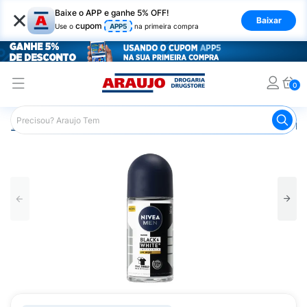
×
Baixe o APP e ganhe 5% OFF!
Baixar
cupom
Use o
APP5
na primeira compra
0
Araujo
Higiene Pessoal
Desodorante
Desodorante Ro