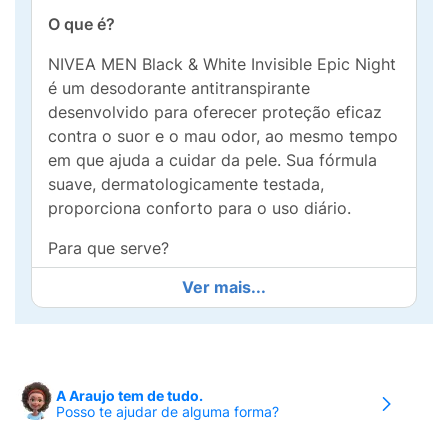
O que é?
NIVEA MEN Black & White Invisible Epic Night
é um desodorante antitranspirante
desenvolvido para oferecer proteção eficaz
contra o suor e o mau odor, ao mesmo tempo
em que ajuda a cuidar da pele. Sua fórmula
suave, dermatologicamente testada,
proporciona conforto para o uso diário.
Para que serve?
Ver mais...
Indicado para proteger as axilas por até 72
horas, ajudando a manter a pele seca e
fresca. Com a tecnologia Dual Shield, protege
a pele contra irritações causadas pela
depilação e ajuda a evitar manchas brancas
A Araujo tem de tudo.
nas roupas pretas e manchas amarelas nas
Posso te ajudar de alguma forma?
roupas brancas. Fragrância refrescante e