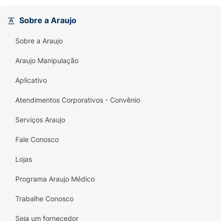
proteção duradoura para todas as noites
épicas.
Sobre a Araujo
Benefícios Diferenciais:
Sobre a Araujo
- Proteção antitranspirante por 72h
Araujo Manipulação
- Tecnologia Dual Shield
Aplicativo
- Evita manchas brancas e amarelas nas
Atendimentos Corporativos - Convênio
roupas
Serviços Araujo
- Fórmula suave e cuidadora
Fale Conosco
- Tolerância da pele dermatologicamente
comprovada
Lojas
Modo de usar:
Usar somente nas axilas.
Programa Araujo Médico
Espere secar antes de se vestir.
Trabalhe Conosco
Precaução:
Não usar se a pele estiver irritada
Seja um fornecedor