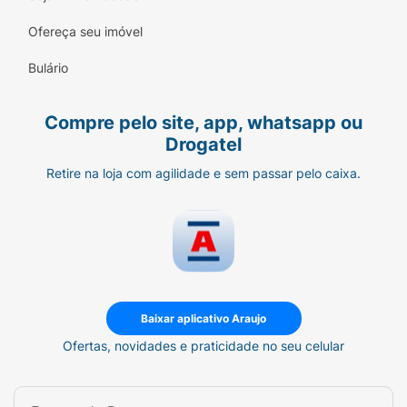
ou lesionada. Caso ocorra irritação e/ou
prurido no local da aplicação, suspender o
Ofereça seu imóvel
uso imediatamente e procurar orientação
médica. Manter fora do alcance de crianças.
Bulário
Manter o produto com tampa fechada,
guardado em local seco, escuro e sob
Compre pelo site, app, whatsapp ou
temperatura ambiente.
Drogatel
Composição:
Aqua, Aluminum Chlorohydrate,
Retire na loja com agilidade e sem passar pelo caixa.
PPG-15 Stearyl Ether, Steareth-2, Steareth-21,
Parfum, Palmitamidopropyltrimonium
Chloride, Propylene Glycol, Tocopherol,
Trisodium EDTA
Baixar aplicativo Araujo
Ofertas, novidades e praticidade no seu celular