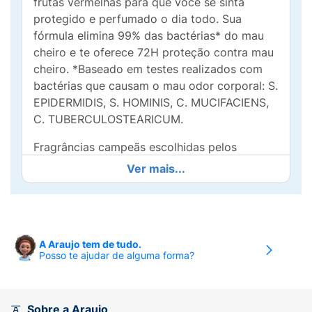
frutas vermelhas para que você se sinta
protegido e perfumado o dia todo. Sua
fórmula elimina 99% das bactérias* do mau
cheiro e te oferece 72H proteção contra mau
cheiro. *Baseado em testes realizados com
bactérias que causam o mau odor corporal: S.
EPIDERMIDIS, S. HOMINIS, C. MUCIFACIENS,
C. TUBERCULOSTEARICUM.
Fragrâncias campeãs escolhidas pelos
brasileiros**Estudo técnico realizado com
Ver mais...
207 homens brasileiros para avaliar 50
fragrâncias diferentes. Old Spice Amadeirado
foi selecionado como favorito
estatisticamente o mesmo número de vezes
A Araujo tem de tudo.
que um perfume internacional com custo
Posso te ajudar de alguma forma?
médio de US$120, com notas orientais
quentes de bergamota.
• Fragrância refrescante com notas de cedro
Sobre a Araujo