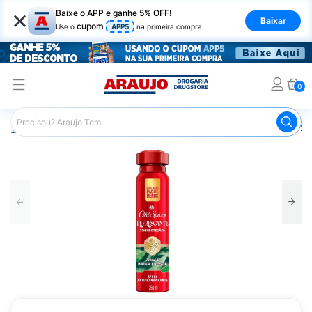
×
Baixe o APP e ganhe 5% OFF!
Baixar
cupom
Use o
APP5
na primeira compra
0
Araujo
Higiene Pessoal
Desodorante
Desodorante Sp