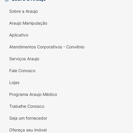
e frutas vermelhas
Sobre a Araujo
• Perfume duradoro
Araujo Manipulação
• Elimina 99% das bactérias do mau
Aplicativo
cheiro**Baseado em testes realizados com
bactérias que causam o mau odor corporal: S.
Atendimentos Corporativos - Convênio
EPIDERMIDIS, S. HOMINIS, C. MUCIFACIENS,
C. TUBERCULOSTEARICUM
Serviços Araujo
• 72H proteção contra mau cheiro
Fale Conosco
• Leve mais pague menos* *Com base em
Lojas
preço por ML para a embalagem de 150ml em
Programa Araujo Médico
comparação a embalagem de 250ml
Trabalhe Conosco
Seja um fornecedor
Ofereça seu imóvel