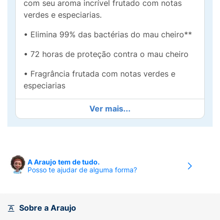
com seu aroma incrível frutado com notas
verdes e especiarias.
• Elimina 99% das bactérias do mau cheiro**
• 72 horas de proteção contra o mau cheiro
• Fragrância frutada com notas verdes e
especiarias
• Protegido e perfumado o dia todo
Ver mais...
• Embalagem econômica
• **Baseado em testes realizados com
bactérias que causam o mau odor corporal: S.
A Araujo tem de tudo.
EPIDERMIDIS, S. HOMINIS, C. MUCIFACIENS,
Posso te ajudar de alguma forma?
C. TUBERCULOSTEARICUM.
Sobre a Araujo