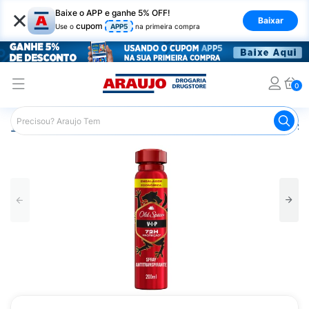
×
Baixe o APP e ganhe 5% OFF!
Baixar
cupom
Use o
APP5
na primeira compra
0
Araujo
Higiene Pessoal
Desodorante
Desodorante Sp