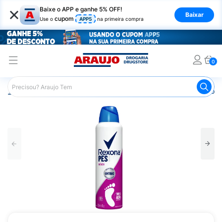
×
Baixe o APP e ganhe 5% OFF!
Baixar
cupom
Use o
APP5
na primeira compra
0
Araujo
Higiene Pessoal
Cuidados com os Pés
Desodor