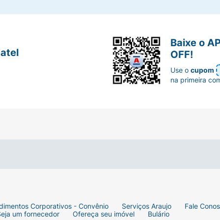
Baixe o A
atel
OFF!
Use o
cupom
na primeira co
dimentos Corporativos - Convênio
Serviços Araujo
Fale Cono
Seja um fornecedor
Ofereça seu imóvel
Bulário