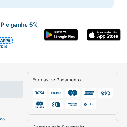
PP e ganhe 5%
APP5
mpra
Formas de Pagamento
sco