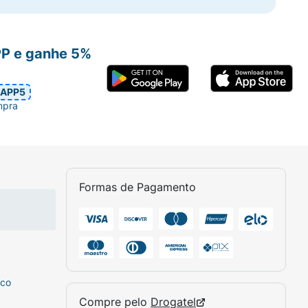
PP e ganhe 5%
APP5
mpra
Formas de Pagamento
sco
Compre pelo
Drogatel