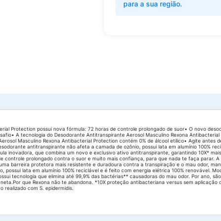
para a sua região.
erial Protection possui nova fórmula: 72 horas de controle prolongado de suor• O novo de
afio• A tecnologia do Desodorante Antitranspirante Aerosol Masculino Rexona Antibacterial
rosol Masculino Rexona Antibacterial Protection contém 0% de álcool etílico• Agite antes d
sodorante antitranspirante não afeta a camada de ozônio, possui lata em alumínio 100% reci
la inovadora, que combina um novo e exclusivo ativo antitranspirante, garantindo 10X* ma
e controle prolongado contra o suor e muito mais confiança, para que nada te faça parar. A 
ma barreira protetora mais resistente e duradoura contra a transpiração e o mau odor, man
 possui lata em alumínio 100% reciclável e é feito com energia elétrica 100% renovável. Mod
ossui tecnologia que elimina até 99,9% das bactérias** causadoras do mau odor. Por ano, sã
neta.Por que Rexona não te abandona. *10X proteção antibacteriana versus sem aplicação de 
ro realizado com S. epidermidis.