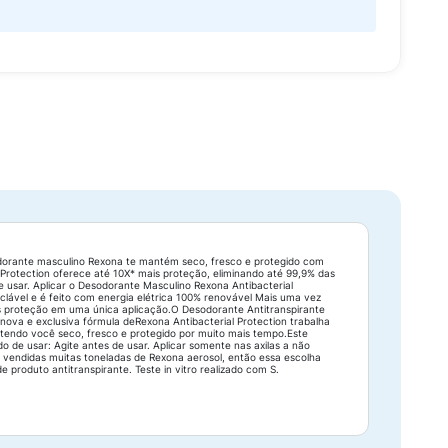
sodorante masculino Rexona te mantém seco, fresco e protegido com
 Protection oferece até 10X* mais proteção, eliminando até 99,9% das
e usar. Aplicar o Desodorante Masculino Rexona Antibacterial
clável e é feito com energia elétrica 100% renovável Mais uma vez
is proteção em uma única aplicação.O Desodorante Antitranspirante
nova e exclusiva fórmula deRexona Antibacterial Protection trabalha
tendo você seco, fresco e protegido por muito mais tempo.Este
o de usar: Agite antes de usar. Aplicar somente nas axilas a não
o vendidas muitas toneladas de Rexona aerosol, então essa escolha
produto antitranspirante. Teste in vitro realizado com S.