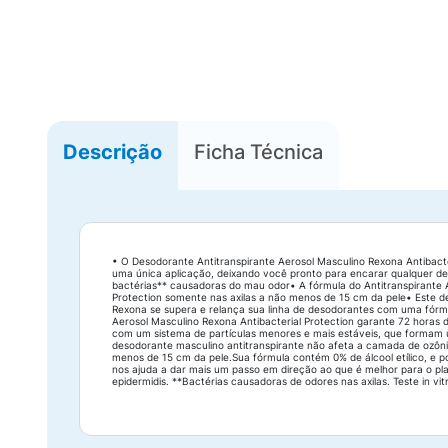
Descrição
Ficha Técnica
• O Desodorante Antitranspirante Aerosol Masculino Rexona Antibact
uma única aplicação, deixando você pronto para encarar qualquer des
bactérias** causadoras do mau odor• A fórmula do Antitranspirante Ae
Protection somente nas axilas a não menos de 15 cm da pele• Este de
Rexona se supera e relança sua linha de desodorantes com uma fórmu
Aerosol Masculino Rexona Antibacterial Protection garante 72 horas d
com um sistema de partículas menores e mais estáveis, que formam u
desodorante masculino antitranspirante não afeta a camada de ozônio,
menos de 15 cm da pele.Sua fórmula contém 0% de álcool etílico, e p
nos ajuda a dar mais um passo em direção ao que é melhor para o pla
epidermidis. **Bactérias causadoras de odores nas axilas. Teste in vit