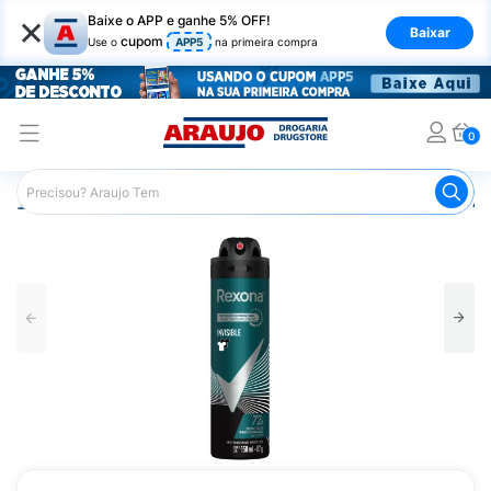
×
Baixe o APP e ganhe 5% OFF!
Baixar
cupom
Use o
APP5
na primeira compra
0
Araujo
Higiene Pessoal
Desodorante
Desodorante Ae