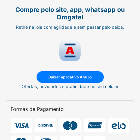
antitranspirante Rexona Invisible encontra-se
Compre pelo site, app, whatsapp ou
também nos formatos 200 ml e 250 ml. Por
Drogatel
ano, são vendidas muitas toneladas de
Rexona aerosol, então essa escolha nos ajuda
Retire na loja com agilidade e sem passar pelo caixa.
a dar mais um passo em direção ao que é
melhor para o planeta. Por que Rexona não te
abandona.
Baixar aplicativo Araujo
Ofertas, novidades e praticidade no seu celular
Formas de Pagamento