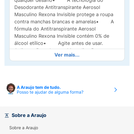
qualquer desafio• A tecnologia do
Desodorante Antitranspirante Aerosol
Masculino Rexona Invisible protege a roupa
contra manchas brancas e amarelas• A
fórmula do Antitranspirante Aerosol
Masculino Rexona Invisible contém 0% de
álcool etílico• Agite antes de usar.
Aplicar o Desodorante Masculino Rexona
Ver mais...
Invisible somente nas axilas a não menos de
15 cm da pele• Este desodorante
antitranspirante não afeta a camada de
ozônio, possui lata em alumínio 100%
reciclável e é feito com energia elétrica 100%
A Araujo tem de tudo.
Posso te ajudar de alguma forma?
renovávelMais uma vez Rexona se supera e
relança sua linha de desodorantes com uma
fórmula inovadora, que combina um novo e
exclusivo ativo antitranspirante, garantindo
Sobre a Araujo
proteção em uma única aplicação. O
Sobre a Araujo
Desodorante Antitranspirante Aerosol