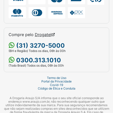
eficaz e suave na pele. Sua fragrância suave e
amadeirada, com notas de cedro, bergamota
e baunilha é liberada de forma contínua
graças às cápsulas de liberação controlada,
mantendo você fresco e confiante o dia todo.
O spray preciso garante uma aplicação
Compre pelo
Drogatel
uniforme e uma sensação de frescor
(31) 3270-5000
instantâneo. Para melhores resultados, agite
bem antes de usar e aplique nas axilas secas
(BH e Região) Todos os dias, 06h às 00h
a uma distância de 15 cm. A aplicação
0300.313.1010
noturna também é recomendada: a fórmula é
(Todo Brasil) Todos os dias, 06h às 00h
ativada enquanto você dorme, entregando
proteção ao longo do dia seguinte. *Vs um
Termo de Uso
antitranspirante básico.
Portal da Privacidade
Covid-19
Código de Ética e Conduta
A Drogaria Araujo S/A informa que o seu site oficial corresponde ao
endereço www.araujo.com.br, não reconhecendo qualquer outro que
utilize indevidamente da sua marca. Para sua segurança recomendamos
que não sejam realizadas compras em sites desconhecidos que se utilizem
de forma fraudulenta da marca da Drogaria Araujo S.A. Em caso de