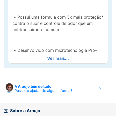
• Possui uma fórmula com 3x mais proteção*
contra o suor e controle de odor que um
antitranspirante comum
• Desenvolvido com microtecnologia Pro-
Defense, que previne o suor, neutraliza o mau
Ver mais...
odor e refresca
• Rexona Clinical Invisible Men é
A Araujo tem de tudo.
dermatologicamente testado, e por isso gentil
Posso te ajudar de alguma forma?
com a pele
Sobre a Araujo