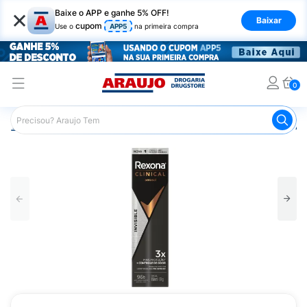
×
Baixe o APP e ganhe 5% OFF!
Baixar
cupom
Use o
APP5
na primeira compra
0
Araujo
Higiene Pessoal
Desodorante
Desodorante Ae