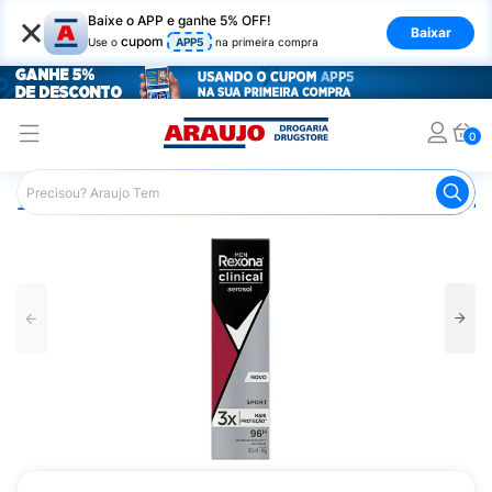
×
Baixe o APP e ganhe 5% OFF!
Baixar
cupom
Use o
APP5
na primeira compra
0
Araujo
Higiene Pessoal
Desodorante
Desodorante Ae