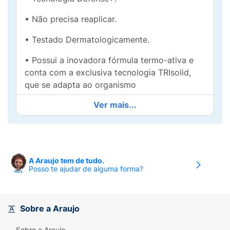
• Não precisa reaplicar.
• Testado Dermatologicamente.
• Possui a inovadora fórmula termo-ativa e
conta com a exclusiva tecnologia TRIsolid,
que se adapta ao organismo
Ver mais...
A missão de Rexona é entender cada vez
mais sobre a transpiração. O que aprendemos
reflete no aperfeiçoamento e inovação dos
produtos da marca, buscando oferecer
sempre os melhores produtos. Toda a linha de
A Araujo tem de tudo.
desodorantes antitranspirantes Rexona foi
Posso te ajudar de alguma forma?
desenvolvida com tecnologia de ponta para
que você possa fazer mais e enfrentar os
desafios do dia a dia. Não importa se você
Sobre a Araujo
está escalando uma montanha, correndo para
pegar o ônibus, fazendo uma apresentação
Sobre a Araujo