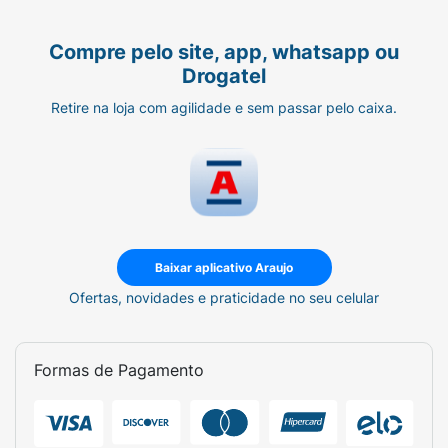
comum com ingrediente hidratante para o
cuidado da pele. Rexona Clinical possui a
Compre pelo site, app, whatsapp ou
inovadora fórmula termo-ativa e conta com a
Drogatel
exclusiva tecnologia TRIsolid, que se adapta
ao organismo, ajudando a prevenir a
Retire na loja com agilidade e sem passar pelo caixa.
transpiração e o mau odor para homens que
precisam de máxima proteção. Rexona
Clinical. Nada é mais forte. Rexona. Não te
abandona.
Baixar aplicativo Araujo
Ofertas, novidades e praticidade no seu celular
Formas de Pagamento