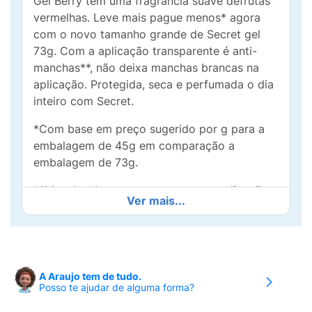
Gel Berry tem uma fragrância suave defrutas
vermelhas. Leve mais pague menos* agora
com o novo tamanho grande de Secret gel
73g. Com a aplicação transparente é anti-
manchas**, não deixa manchas brancas na
aplicação. Protegida, seca e perfumada o dia
inteiro com Secret.
*Com base em preço sugerido por g para a
embalagem de 45g em comparação a
embalagem de 73g.
**Manchas brancas nas roupas na aplicação.
Ver mais...
• Suave aroma de frutas vermelhas.
Protegida, seca e perfumada todo o dia com
a proteção contra o suor e mau odor que o
desodorante antitranspirante Secret em gel te
A Araujo tem de tudo.
oferece
Posso te ajudar de alguma forma?