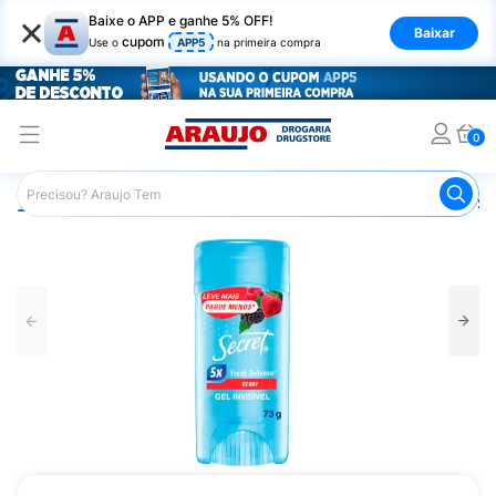
×
Baixe o APP e ganhe 5% OFF!
Baixar
cupom
Use o
APP5
na primeira compra
0
Araujo
Higiene Pessoal
Desodorante
Desodorante St