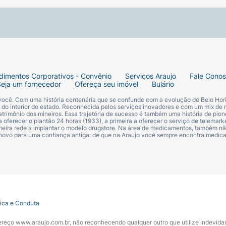
dimentos Corporativos - Convênio
Serviços Araujo
Fale Cono
Seja um fornecedor
Ofereça seu imóvel
Bulário
 você. Com uma história centenária que se confunde com a evolução de Belo Hori
s do interior do estado. Reconhecida pelos serviços inovadores e com um mix de 
trimônio dos mineiros. Essa trajetória de sucesso é também uma história de pion
 oferecer o plantão 24 horas (1933), a primeira a oferecer o serviço de telemarke
primeira rede a implantar o modelo drugstore. Na área de medicamentos, também nã
 novo para uma confiança antiga: de que na Araujo você sempre encontra medi
tica e Conduta
ndereço www.araujo.com.br, não reconhecendo qualquer outro que utilize indevid