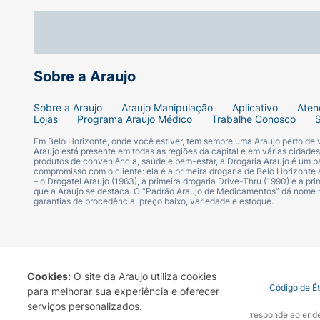
Sobre a Araujo
Sobre a Araujo
Araujo Manipulação
Aplicativo
Aten
Lojas
Programa Araujo Médico
Trabalhe Conosco
Em Belo Horizonte, onde você estiver, tem sempre uma Araujo perto de
Araujo está presente em todas as regiões da capital e em várias cidade
produtos de conveniência, saúde e bem-estar, a Drogaria Araujo é um pa
compromisso com o cliente: ela é a primeira drogaria de Belo Horizonte a
– o Drogatel Araujo (1963), a primeira drogaria Drive-Thru (1990) e a 
que a Araujo se destaca. O “Padrão Araujo de Medicamentos” dá nome
garantias de procedência, preço baixo, variedade e estoque.
Cookies:
O site da Araujo utiliza cookies
Termo de Uso
Portal da Privacidade
Covid-19
Código de É
para melhorar sua experiência e oferecer
serviços personalizados.
A Drogaria Araujo S/A informa que o seu site oficial corresponde ao e