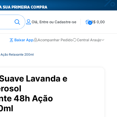
Olá, Entre ou Cadastre-se
R$ 0,00
0
Baixar App
Acompanhar Pedido
Central Araujo
h Ação Relaxante 200ml
Suave Lavanda e
rosol
ante 48h Ação
0ml