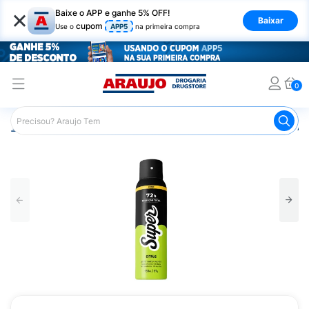
×
Baixe o APP e ganhe 5% OFF!
Baixar
cupom
Use o
APP5
na primeira compra
0
Araujo
Higiene Pessoal
Desodorante
Desodorante Ae