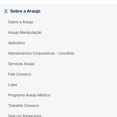
Livre de Substâncias Nocivas:
Sua fórmula
Sobre a Araujo
é
Sem Parabenos
e, o mais importante,
0%
Alumínio
, permitindo a respiração natural
Sobre a Araujo
da pele sem obstruir os poros, sendo uma
excelente opção para quem busca
Araujo Manipulação
alternativas mais naturais sem abrir mão da
Aplicativo
eficácia antitranspirante.
Atendimentos Corporativos - Convênio
Modo de Uso:
Agite bem antes de usar.
Aplique a 15 cm das axilas.
Serviços Araujo
Fale Conosco
Lojas
Programa Araujo Médico
Trabalhe Conosco
Seja um fornecedor