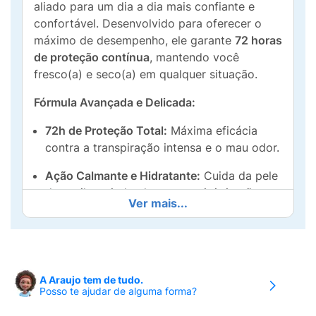
aliado para um dia a dia mais confiante e
confortável. Desenvolvido para oferecer o
máximo de desempenho, ele garante
72 horas
de proteção contínua
, mantendo você
fresco(a) e seco(a) em qualquer situação.
Fórmula Avançada e Delicada:
72h de Proteção Total:
Máxima eficácia
contra a transpiração intensa e o mau odor.
Ação Calmante e Hidratante:
Cuida da pele
das axilas, ajudando a prevenir irritações e
Ver mais...
mantendo a hidratação natural. Perfeito
para uso diário, mesmo após a depilação.
Fragrância Vibrante:
O toque refrescante e
energizante do
Citrus
proporciona uma
A Araujo tem de tudo.
sensação de limpeza e vitalidade
Posso te ajudar de alguma forma?
prolongada.