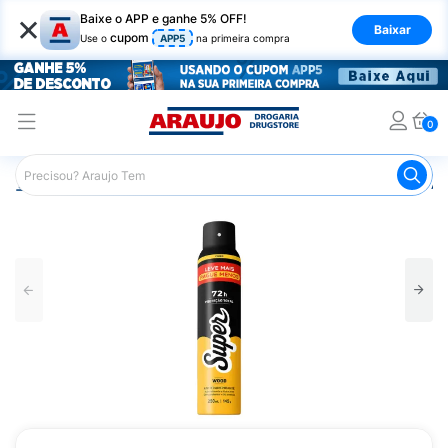
×
Baixe o APP e ganhe 5% OFF!
Baixar
cupom
Use o
APP5
na primeira compra
0
Araujo
Higiene Pessoal
Desodorante
Desodorante Ae