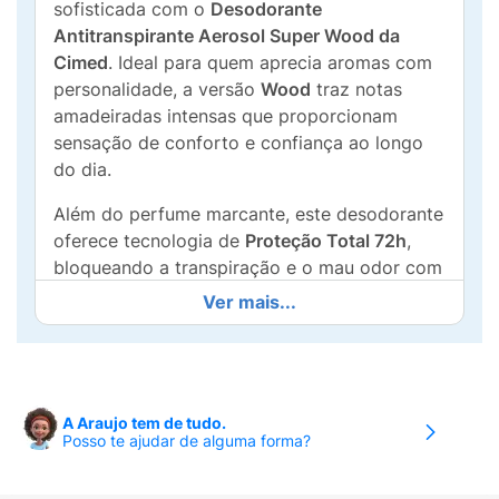
sofisticada com o
Desodorante
Antitranspirante Aerosol Super Wood da
Cimed
. Ideal para quem aprecia aromas com
personalidade, a versão
Wood
traz notas
amadeiradas intensas que proporcionam
sensação de conforto e confiança ao longo
do dia.
Além do perfume marcante, este desodorante
oferece tecnologia de
Proteção Total 72h
,
bloqueando a transpiração e o mau odor com
máxima eficácia. A embalagem
"Leve Mais,
Ver mais...
Pague Menos" de 250ml
garante um
excelente rendimento e economia para o seu
bolso.
Pensando na saúde da pele, a fórmula possui
A Araujo tem de tudo.
Posso te ajudar de alguma forma?
ação calmante e hidratante
, sendo totalmente
livre de álcool e parabenos. É a escolha