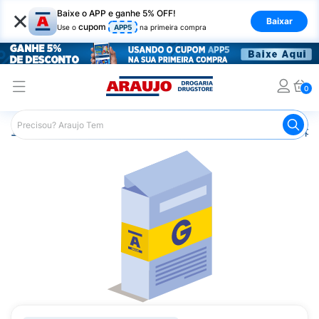
×
Baixe o APP e ganhe 5% OFF!
Baixar
cupom
Use o
APP5
na primeira compra
0
Araujo
Medicamentos
Saúde da Mulher
Anticoncepci