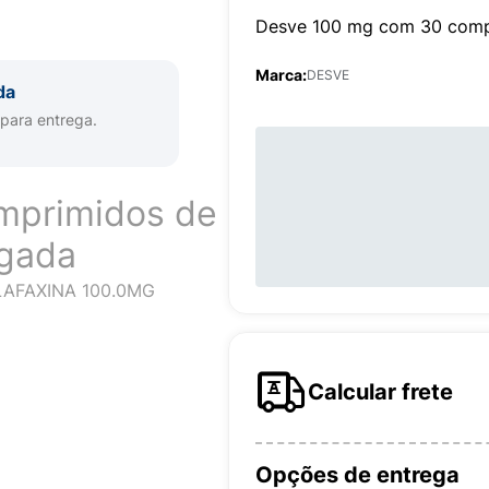
Desve 100 mg com 30 comp
Marca:
DESVE
da
 para entrega.
mprimidos de
ngada
AFAXINA 100.0MG
Calcular frete
Opções de entrega