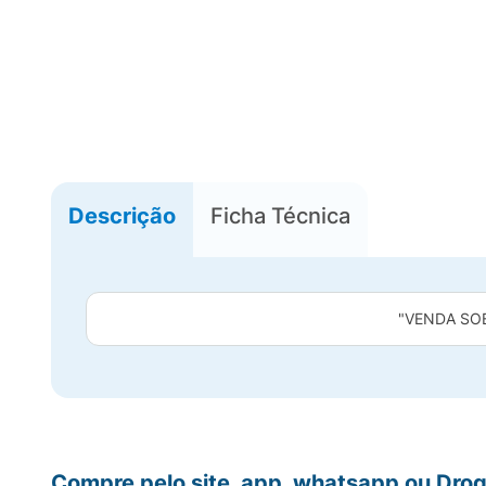
Descrição
Ficha Técnica
"VENDA SO
Compre pelo site, app, whatsapp ou Drog