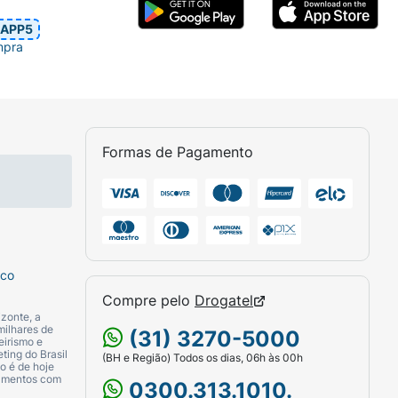
APP5
mpra
Formas de Pagamento
sco
Compre pelo
Drogatel
zonte, a
milhares de
(31) 3270-5000
eirismo e
ting do Brasil
(BH e Região) Todos os dias, 06h às 00h
o é de hoje
camentos com
0300.313.1010.