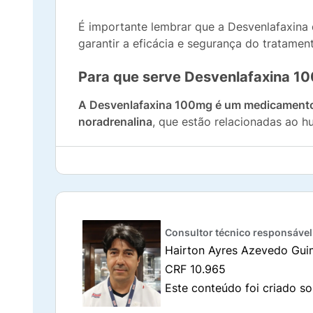
É importante lembrar que a Desvenlafaxina
garantir a eficácia e segurança do tratame
Para que serve Desvenlafaxina 1
A Desvenlafaxina 100mg é um medicamento qu
noradrenalina
, que estão relacionadas ao 
Por atuar diretamente no sistema nervoso c
na retomada de uma vida mais equilibrada. 
sob orientação médica.
Composição da Desvenlafaxina
Consultor técnico responsável
Hairton Ayres Azevedo Gui
A Desvenlafaxina 100mg é composta pelo pr
em cada comprimido revestido de liberação 
CRF 10.965
a serotonina e a noradrenalina, ajudando a 
Este conteúdo foi criado so