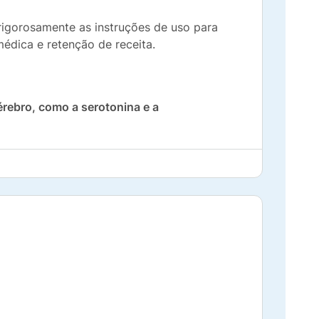
rigorosamente as instruções de uso para
édica e retenção de receita.
rebro, como a serotonina e a
lhorar os sintomas da depressão e auxiliar
nte para uso adulto e deve ser utilizado
 que corresponde a 100mg de desvenlafaxina
brar substâncias químicas no cérebro, como