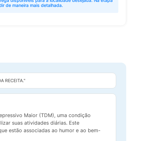
rega disponíveis para a localidade desejada. Na etapa
dir de maneira mais detalhada.
 RECEITA."
epressivo Maior (TDM), uma condição
zar suas atividades diárias. Este
 que estão associadas ao humor e ao bem-