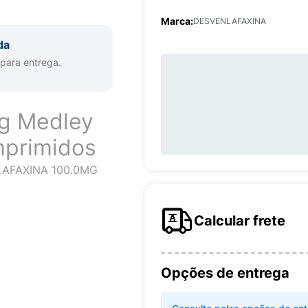
Marca:
DESVENLAFAXINA
da
 para entrega.
g Medley
mprimidos
AFAXINA 100.0MG
Calcular frete
Opções de entrega