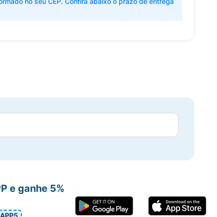
ormado no seu CEP. Confira abaixo o prazo de entrega
PP e ganhe 5%
APP5