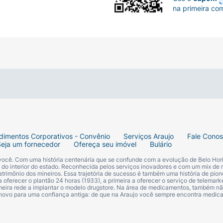
na primeira co
dimentos Corporativos - Convênio
Serviços Araujo
Fale Cono
Seja um fornecedor
Ofereça seu imóvel
Bulário
 você. Com uma história centenária que se confunde com a evolução de Belo Hori
s do interior do estado. Reconhecida pelos serviços inovadores e com um mix de 
trimônio dos mineiros. Essa trajetória de sucesso é também uma história de pion
 oferecer o plantão 24 horas (1933), a primeira a oferecer o serviço de telemarke
primeira rede a implantar o modelo drugstore. Na área de medicamentos, também nã
 novo para uma confiança antiga: de que na Araujo você sempre encontra medi