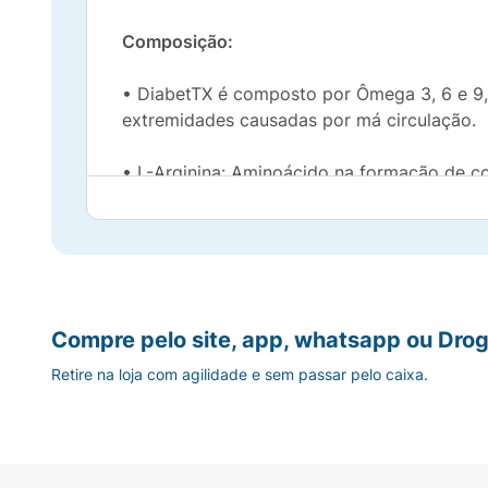
Composição:
• DiabetTX é composto por Ômega 3, 6 e 9, 
extremidades causadas por má circulação.
• L-Arginina: Aminoácido na formação de col
• Macadâmia Ternifolia: É um dos emolientes
impede a oxidação das células e aumenta a 
• Girassol: Fornece nutrição para a pele sec
Compre pelo site, app, whatsapp ou Drog
[PELE DO DIABÉTICO] A pele do diabético s
Retire na loja com agilidade e sem passar pelo caixa.
extremamente secas, que apresentam verme
[CONFIANÇA ANAD] Produto com selo de co
[USO DIÁRIO] Aplique DiabetTX de 3 a 4 ve