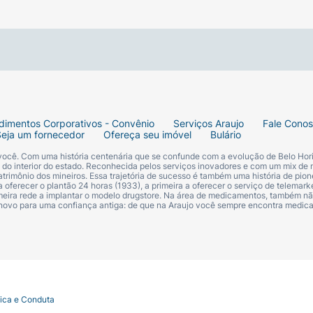
te absorvido pela pele. DiabetTX pode ser utilizado por p
do para peles extremamente SECAS, que apresentam V
TO extremo. Ideal para reparar RACHADURAS já existentes
TICOS.
dimentos Corporativos - Convênio
Serviços Araujo
Fale Cono
Seja um fornecedor
Ofereça seu imóvel
Bulário
iabetTX de 3 a 4 vezes por dia sobre a pele limpa e seca.
 você. Com uma história centenária que se confunde com a evolução de Belo Hori
seja completamente absorvido pela pele. Pode ser utilizad
s do interior do estado. Reconhecida pelos serviços inovadores e com um mix de 
trimônio dos mineiros. Essa trajetória de sucesso é também uma história de pion
 oferecer o plantão 24 horas (1933), a primeira a oferecer o serviço de telemarke
primeira rede a implantar o modelo drugstore. Na área de medicamentos, também nã
 novo para uma confiança antiga: de que na Araujo você sempre encontra medi
tica e Conduta