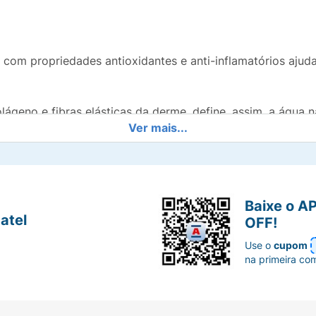
com propriedades antioxidantes e anti-inflamatórios ajudam
ágeno e fibras elásticas da derme, define, assim, a água n
Ver mais...
 naturais mais estáveis resiste perfeitamente a oxidação e
hidratação da pele.
a, é facilmente absorvido.
Baixe o A
atel
OFF!
ofre com ressecamento. Por isso, DiabetTX Creme Corporal
Use o
cupom
lhidão e descamação. Testado e aprovado na pele de pes
na primeira co
nfiança ANAD (Associação Nacional de Atenção ao Diabe
zes por dia sobre a pele limpa e seca. Massageie a área 