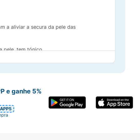
 a aliviar a secura da pele das
a pele, tem tónico.
, portanto, o ranço. Teor de ácido palmítico
PP e ganhe 5%
 foi desenvolvido para peles
APP5
soas com diabetes.
mpra
tes)
de aplicação suavemente com movimentos