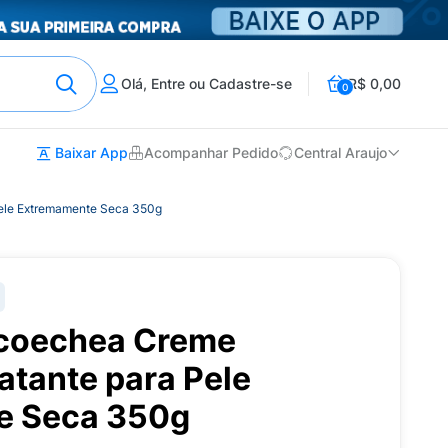
Olá, Entre ou Cadastre-se
R$ 0,00
0
Baixar App
Acompanhar Pedido
Central Araujo
Pele Extremamente Seca 350g
icoechea Creme
atante para Pele
e Seca 350g