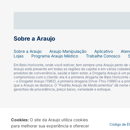
circulares até que o creme seja completamen
DIABETTX CREME CORPORAL foi desenvolvi
alivia a ASPEREZA causada pelo RESSECAMEN
HIDRATAR intensamente.
Sobre a Araujo
Produto para o cuidado da pele dos DIABÉ
Sobre a Araujo
Araujo Manipulação
Aplicativo
Aten
Lojas
Programa Araujo Médico
Trabalhe Conosco
Modo de usar:
Aplique o creme hidratante D
Em Belo Horizonte, onde você estiver, tem sempre uma Araujo perto de
com movimentos circulares até que o creme 
Araujo está presente em todas as regiões da capital e em várias cidade
produtos de conveniência, saúde e bem-estar, a Drogaria Araujo é um pa
compromisso com o cliente: ela é a primeira drogaria de Belo Horizonte a
– o Drogatel Araujo (1963), a primeira drogaria Drive-Thru (1990) e a 
que a Araujo se destaca. O “Padrão Araujo de Medicamentos” dá nome
garantias de procedência, preço baixo, variedade e estoque.
Cookies:
O site da Araujo utiliza cookies
Termo de Uso
Portal da Privacidade
Covid-19
Código de É
para melhorar sua experiência e oferecer