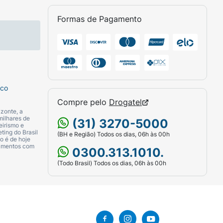
essoas diabéticas e não diabéticas.
Formas de Pagamento
ERMELHIDÃO e DESCAMAÇÃO. Sua fórmula
, diminuir a fragilidade cutânea e
sco
Compre pelo
Drogatel
 Massageie a área de aplicação suavemente
zonte, a
o por pessoas diabéticas e não diabéticas.
milhares de
(31) 3270-5000
eirismo e
ting do Brasil
(BH e Região) Todos os dias, 06h às 00h
o é de hoje
camentos com
0300.313.1010.
(Todo Brasil) Todos os dias, 06h às 00h