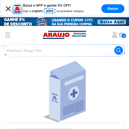
×
Baixe o APP e ganhe 5% OFF!
Baixar
cupom
Use o
APP5
na primeira compra
0
Araujo
Medicamentos
Remédio para Diabetes
Diami