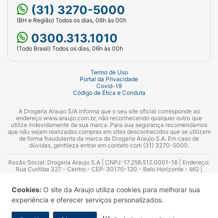
(31) 3270-5000
(BH e Região) Todos os dias, 06h às 00h
0300.313.1010
(Todo Brasil) Todos os dias, 06h às 00h
Termo de Uso
Portal da Privacidade
Covid-19
Código de Ética e Conduta
A Drogaria Araujo S/A informa que o seu site oficial corresponde ao
endereço www.araujo.com.br, não reconhecendo qualquer outro que
utilize indevidamente da sua marca. Para sua segurança recomendamos
que não sejam realizadas compras em sites desconhecidos que se utilizem
de forma fraudulenta da marca da Drogaria Araujo S.A. Em caso de
dúvidas, gentileza entrar em contato com (31) 3270-5000.
Razão Social: Drogaria Araujo S.A | CNPJ: 17.256.512.0001-16 | Endereço:
Rua Curitiba 327 - Centro - CEP: 30170-120 - Belo Horizonte - MG |
Telefones: 0300.313.1010 e (31) 3270-5000 Horário de funcionamento -
06:00h às 00:00h | Consultores técnicos responsáveis: Hairton Ayres
Cookies:
O site da Araujo utiliza cookies para melhorar sua
Azevedo Guimarães – CRF 10.965 | Yasmin Silva Alvarenga – CRF 52.584 -
Consultor substituto: Thiago Aguiar Pinheiro - CRF Nº 13.748. Alvará
experiência e oferecer serviços personalizados.
Sanitário: 2025020713 | Autorização de Funcionamento da Empresa (AFE):
7.16355-1